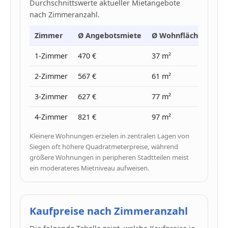
Durchschnittswerte aktueller Mietangebote
nach Zimmeranzahl.
Zimmer
Ø Angebotsmiete
Ø Wohnfläche
Ø Pr
1-Zimmer
470 €
37 m²
13 €
2-Zimmer
567 €
61 m²
9 €
3-Zimmer
627 €
77 m²
8 €
4-Zimmer
821 €
97 m²
8 €
Kleinere Wohnungen erzielen in zentralen Lagen von
Siegen oft höhere Quadratmeterpreise, während
größere Wohnungen in peripheren Stadtteilen meist
ein moderateres Mietniveau aufweisen.
Kaufpreise nach Zimmeranzahl