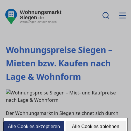
Wohnungsmarkt
Siegen
.de
Wohnungen einfach finden
Wohnungspreise Siegen –
Mieten bzw. Kaufen nach
Lage & Wohnform
Der Wohnungsmarkt in Siegen zeichnet sich durch
eine vielfältige Struktur aus, die sowohl Mieter:innen
Alle Cookies akzeptieren
Alle Cookies ablehnen
als auch Käufer:innen zahlreiche Optionen bietet. Die