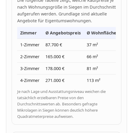
Die folgende Tabelle zeigt, welche Kaufpreise je
nach Wohnungsgröße in Siegen im Durchschnitt
aufgerufen werden. Grundlage sind aktuelle
Angebote für Eigentumswohnungen.
Zimmer
Ø Angebotspreis
Ø Wohnfläche
Ø Pr
1-Zimmer
87.700 €
37 m²
2.370
2-Zimmer
165.000 €
66 m²
2.490
3-Zimmer
178.000 €
81 m²
2.220
4-Zimmer
271.000 €
113 m²
2.420
Je nach Lage und Ausstattungsniveau weichen die
tatsächlich erzielbaren Preise von den
Durchschnittswerten ab. Besonders gefragte
Mikrolagen in Siegen können deutlich höhere
Quadratmeterpreise aufweisen.