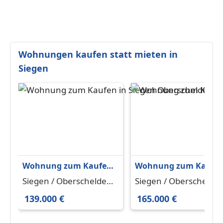
Wohnungen kaufen statt mieten in
Siegen
Wohnung zum Kaufen
Wohnung zum Kaufe
in Siegen Oberschelden
in Siegen Oberscheld
Siegen / Oberschelden
Siegen / Oberschelde
139.000 € 74.36 m²
165.000 € 85.07 m²
57080
57080
139.000 €
165.000 €