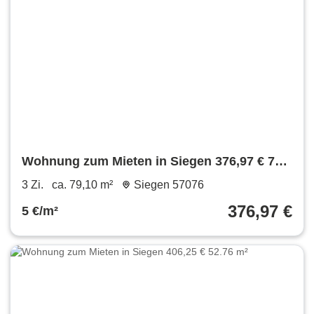
Wohnung zum Mieten in Siegen 376,97 € 79.1
m²
3 Zi.
ca. 79,10 m²
Siegen 57076
376,97 €
5 €/m²