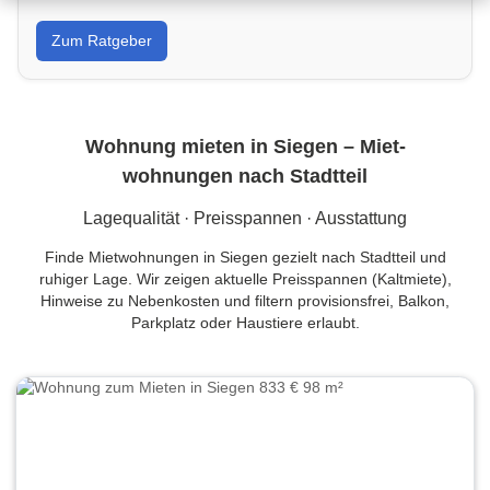
Von Wandfarbe bis Sanierung: Tipps, Kostenrahmen
Zum Ratgeber
und Handwerkersuche in Siegen für dein Projekt.
Wohnung mieten in Siegen – Miet­
wohnungen nach Stadtteil
Lagequalität · Preisspannen · Ausstattung
Finde Mietwohnungen in Siegen gezielt nach Stadtteil und
ruhiger Lage. Wir zeigen aktuelle Preisspannen (Kaltmiete),
Hinweise zu Nebenkosten und filtern provisionsfrei, Balkon,
Parkplatz oder Haustiere erlaubt.