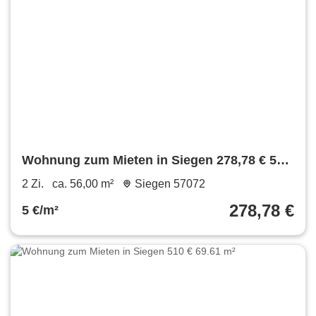
Wohnung zum Mieten in Siegen 278,78 € 56
m²
2 Zi.
ca. 56,00 m²
Siegen 57072
278,78 €
5 €/m²