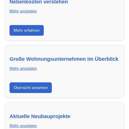
Nebenkosten verstehen
Mehr anzeigen
Erfahre, welche Nebenkosten rechtmäßig sind und
Mehr erfahren
wie du deine monatliche Belastung optimieren
kannst.
Große Wohnungsunternehmen im Überblick
Mehr anzeigen
Hier findest du die wichtigsten Anbieter in Siegen –
Übersicht ansehen
von Genossenschaften bis zu privaten Vermietern.
Aktuelle Neubauprojekte
Mehr anzeigen