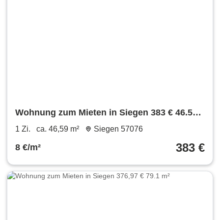
Wohnung zum Mieten in Siegen 383 € 46.59
m²
1 Zi.
ca. 46,59 m²
Siegen 57076
383 €
8 €/m²