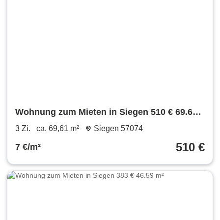
Wohnung zum Mieten in Siegen 510 € 69.61
m²
3 Zi.
ca. 69,61 m²
Siegen 57074
510 €
7 €/m²