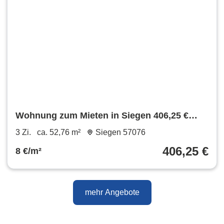
Wohnung zum Mieten in Siegen 406,25 €
52.76 m²
3 Zi.
ca. 52,76 m²
Siegen 57076
406,25 €
8 €/m²
mehr Angebote