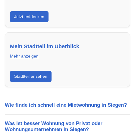
Entdecke Neubauprojekte in Siegen – modern,
Jetzt entdecken
energieeffizient und sofort bezugsfertig.
Mein Stadtteil im Überblick
Mehr anzeigen
Erfahre mehr über deinen Stadtteil in Siegen:
Stadtteil ansehen
Lebensqualität, Verkehrsanbindung, Schulen,
Freizeitmöglichkeiten und Mietpreise.
Wie finde ich schnell eine Mietwohnung in Siegen?
Was ist besser Wohnung von Privat oder
Wohnungsunternehmen in Siegen?