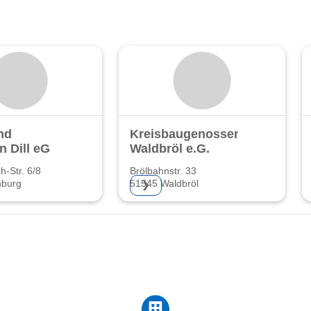
nd
Kreisbaugenossenschaft
n Dill eG
Waldbröl e.G.
h-Str. 6/8
Brölbahnstr. 33
nburg
51545 Waldbröl
❯