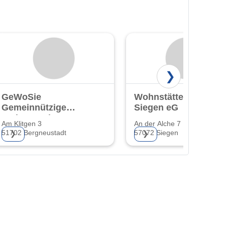
❯
GeWoSie
Wohnstättengenosse
Gemeinnützige
Siegen eG
Wohnungsbau-
Am Klitgen 3
An der Alche 7
und
51702 Bergneustadt
57072 Siegen
❯
❯
Siedlungsgen. eG