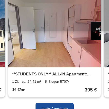
**STUDENTS ONLY** ALL-IN Apartment:
Möbliert mit EBK, Bad und vielen Extras im
1 Zi.
ca. 24,41 m²
Siegen 57074
Open Living House (nur für Studenten!)
€
395 €
16 €/m²
mehr Angebote