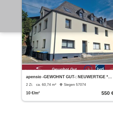
apensio -GEWOHNT GUT-: NEUWERTIGE *2
Zimmer-Wohnung in zentraler Lage
2 Zi.
ca. 60,74 m²
Siegen 57074
550 
10 €/m²