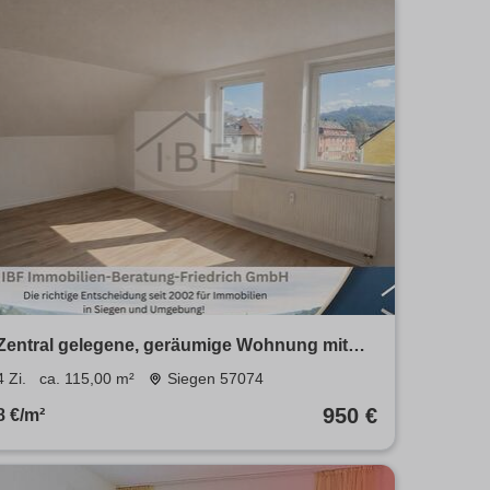
Zentral gelegene, geräumige Wohnung mit
Balkon in Siegen
4 Zi.
ca. 115,00 m²
Siegen 57074
950 €
8 €/m²