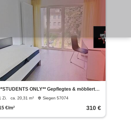
**STUDENTS ONLY** Gepflegtes & möbliertes
Apartment mit Küche und Bad
1 Zi.
ca. 20,31 m²
Siegen 57074
310 €
15 €/m²