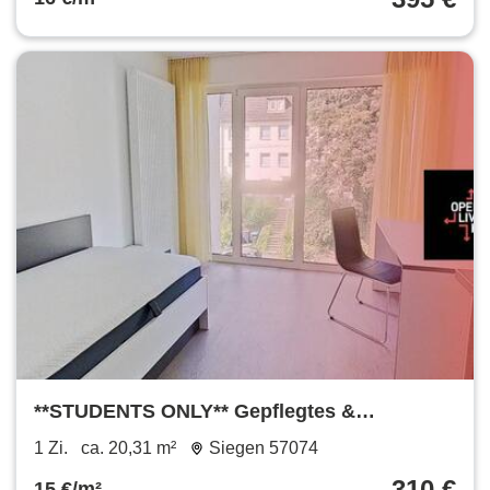
**STUDENTS ONLY** Gepflegtes &
möbliertes Apartment mit Küche und Bad
1 Zi.
ca. 20,31 m²
Siegen 57074
310 €
15 €/m²