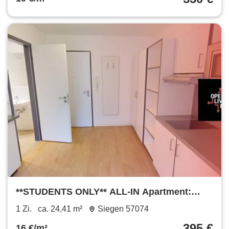
**STUDENTS ONLY** ALL-IN Apartment:
Möbliert mit EBK, Bad und vielen Extras im
1 Zi.
ca. 24,41 m²
Siegen 57074
Open Living House (nur für Studenten!)
395 €
16 €/m²