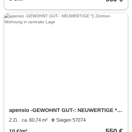
apensio -GEWOHNT GUT-: NEUWERTIGE *2
Zimmer-Wohnung in zentraler Lage
2 Zi.
ca. 60,74 m²
Siegen 57074
550 €
10 €/m²