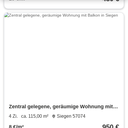
Zentral gelegene, geräumige Wohnung mit
Balkon in Siegen
4 Zi.
ca. 115,00 m²
Siegen 57074
950 €
8 €/m²