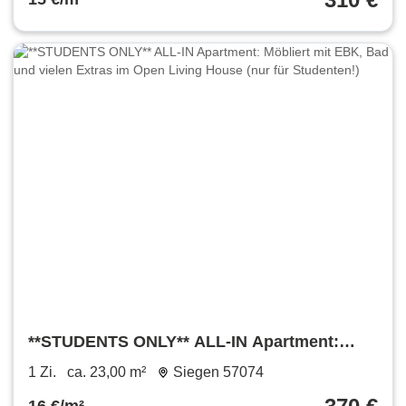
**STUDENTS ONLY** ALL-IN Apartment:
Möbliert mit EBK, Bad und vielen Extras im
1 Zi.
ca. 23,00 m²
Siegen 57074
Open Living House (nur für Studenten!)