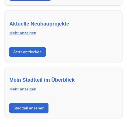
Aktuelle Neubauprojekte
Mehr anzeigen
Entdecke Neubauprojekte in Siegen – modern,
Jetzt entdecken
energieeffizient und sofort bezugsfertig.
Mein Stadtteil im Überblick
Mehr anzeigen
Erfahre mehr über deinen Stadtteil in Siegen:
Stadtteil ansehen
Lebensqualität, Verkehrsanbindung, Schulen,
Freizeitmöglichkeiten und Mietpreise.