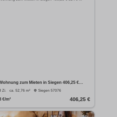
Wohnung zum Mieten in Siegen 406,25 €
52.76 m²
3 Zi.
ca. 52,76 m²
Siegen 57076
406,25 €
8 €/m²