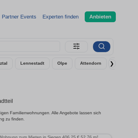
Partner Events
Experten finden
Anbieten
❯
ztal
Lennestadt
Olpe
Attendorn
Dillenburg
tteil
igen Familienwohnungen. Alle Angebote lassen sich
ng zu finden.