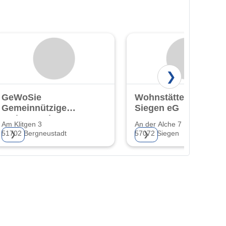
❯
GeWoSie
Wohnstättengenosse
Gemeinnützige
Siegen eG
Wohnungsbau-
Am Klitgen 3
An der Alche 7
und
51702 Bergneustadt
57072 Siegen
❯
❯
Siedlungsgen. eG