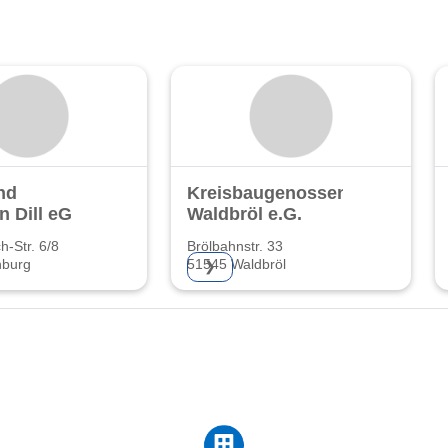
nd
Kreisbaugenossenschaft
n Dill eG
Waldbröl e.G.
h-Str. 6/8
Brölbahnstr. 33
nburg
51545 Waldbröl
❯