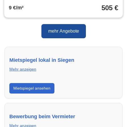
505 €
9 €/m²
mehr Angebote
Mietspiegel lokal in Siegen
Mehr anzeigen
Erhalte einen Überblick über die aktuellen Mietpreise
Mietspiegel ansehen
regional in Siegen. So weißt du genau, welche Miete
fair ist und wo sich ein Vergleich lohnt.
Bewerbung beim Vermieter
Mehr anzeigen