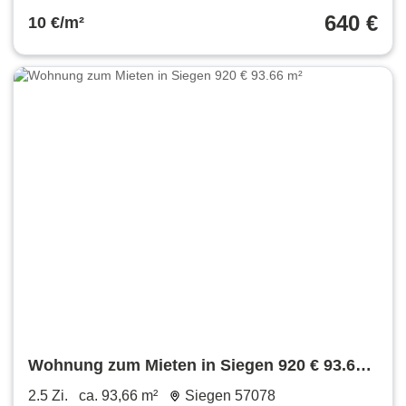
640 €
10 €/m²
Wohnung zum Mieten in Siegen 920 € 93.66
m²
2.5 Zi.
ca. 93,66 m²
Siegen 57078