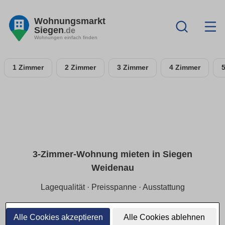
Wohnungsmarkt
Siegen
.de
Wohnungen einfach finden
1 Zimmer
2 Zimmer
3 Zimmer
4 Zimmer
3-Zimmer-Wohnung mieten in Siegen
Weidenau
Lagequalität · Preisspanne · Ausstattung
Finde eine 3-Zimmer-Wohnung in Siegen Weidenau, perfekt
für Familien oder Wohngemeinschaften. Die Auswahl
Alle Cookies akzeptieren
Alle Cookies ablehnen