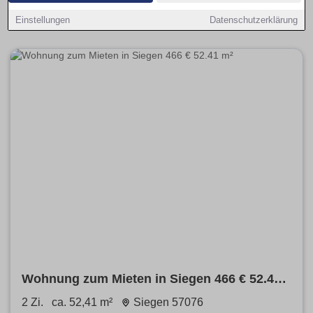
umfasst ruhige, zentrale und gut angebundene Lagen mit
passendem Budget.
Einstellungen
Datenschutzerklärung
Wohnung zum Mieten in Siegen 466 € 52.41
m²
2 Zi.
ca. 52,41 m²
Siegen 57076