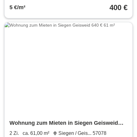
400 €
5 €/m²
Wohnung zum Mieten in Siegen Geisweid
640 € 61 m²
2 Zi.
ca. 61,00 m²
Siegen / Geis... 57078