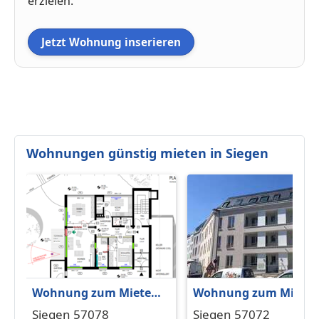
erzielen.
Jetzt Wohnung inserieren
Wohnungen günstig mieten in Siegen
Wohnung zum Mieten
Wohnung zum Miete
in Siegen 920 € 93.66 m²
in Siegen 896 € 69.5 m
Siegen 57078
Siegen 57072