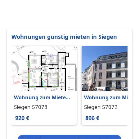
Wohnungen günstig mieten in Siegen
Wohnung zum Mieten
Wohnung zum Miete
in Siegen 920 € 93.66 m²
in Siegen 896 € 69.5 m
Siegen 57078
Siegen 57072
920 €
896 €