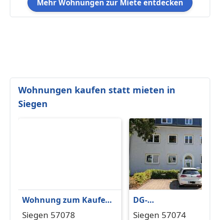
Mehr Wohnungen zur Miete entdecken
Wohnungen kaufen statt mieten in
Siegen
Wohnung zum Kaufen
DG-
in Siegen 235.000 €
Eigentumswohnung 6
Siegen 57078
Siegen 57074