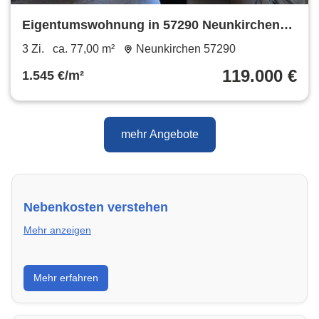
Eigentumswohnung in 57290 Neunkirchen
zu verkaufen
3 Zi.
ca. 77,00 m²
Neunkirchen 57290
119.000 €
1.545 €/m²
mehr Angebote
Nebenkosten verstehen
Mehr anzeigen
Erfahre, welche Nebenkosten rechtmäßig sind und
Mehr erfahren
wie du deine monatliche Belastung optimieren
kannst.