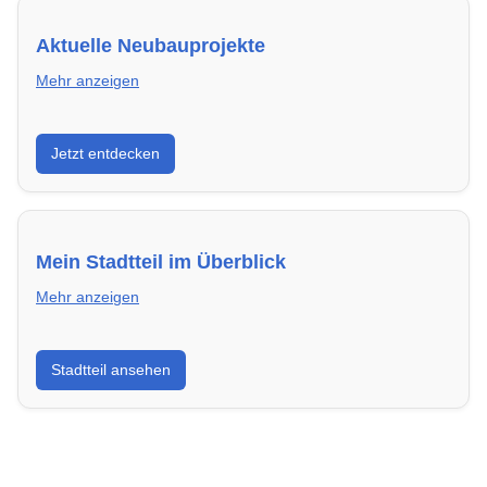
Aktuelle Neubauprojekte
Mehr anzeigen
Entdecke Neubauprojekte in Siegen – modern,
Jetzt entdecken
energieeffizient und sofort bezugsfertig.
Mein Stadtteil im Überblick
Mehr anzeigen
Erfahre mehr über deinen Stadtteil in Siegen:
Stadtteil ansehen
Lebensqualität, Verkehrsanbindung, Schulen,
Freizeitmöglichkeiten und Mietpreise.