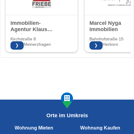
Immobilien-
Marcel Nyga
Agentur Klaus
Immobilien
Friebe
Kirchstraße 8
Bahnhofstraße 15
58540 Meinerzhagen
35745 Herborn
❯
❯
Orte im Umkreis
Wohnung Mieten
Wohnung Kaufen