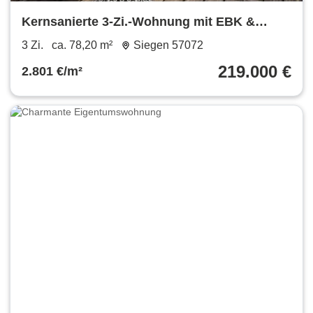
Kernsanierte 3-Zi.-Wohnung mit EBK &
Balkon | Siegen Wellersberg
3 Zi.
ca. 78,20 m²
Siegen 57072
219.000 €
2.801 €/m²