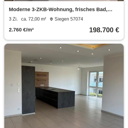
Moderne 3-ZKB-Wohnung, frisches Bad,
ruhige, zentrale Lage Siegen
3 Zi.
ca. 72,00 m²
Siegen 57074
198.700 €
2.760 €/m²