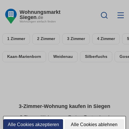
Wohnungsmarkt
Siegen
.de
Wohnungen einfach finden
1 Zimmer
2 Zimmer
3 Zimmer
4 Zimmer
Kaan-Marienborn
Weidenau
Silberfuchs
Gos
3-Zimmer-Wohnung kaufen in Siegen
3-Zimmer-Wohnungen: Preise, Zustand und
Grundrisse im Überblick
Alle Cookies akzeptieren
Alle Cookies ablehnen