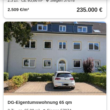
2.5 Zi.
ca. 93,66 m²
Siegen 57078
235.000 €
2.509 €/m²
DG-Eigentumswohnung 65 qm