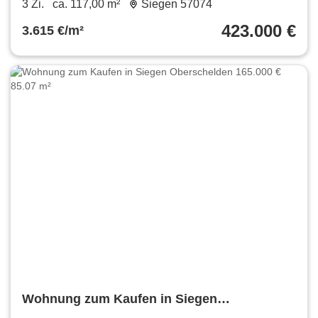
3 Zi.
ca. 117,00 m²
Siegen 57074
423.000 €
3.615 €/m²
Wohnung zum Kaufen in Siegen
Oberschelden 165.000 € 85.07 m²