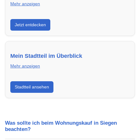
Mehr anzeigen
Entdecke Neubauprojekte in Siegen – modern,
Jetzt entdecken
energieeffizient und sofort bezugsfertig.
Mein Stadtteil im Überblick
Mehr anzeigen
Erfahre mehr über deinen Stadtteil in Siegen:
Stadtteil ansehen
Lebensqualität, Verkehrsanbindung, Schulen,
Freizeitmöglichkeiten und Mietpreise.
Was sollte ich beim Wohnungskauf in Siegen
beachten?