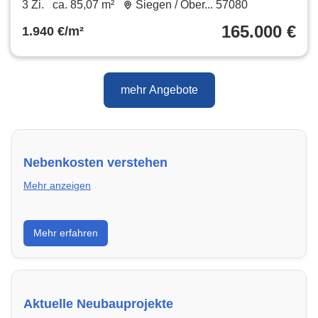
3 Zi.
ca. 85,07 m²
Siegen / Ober... 57080
165.000 €
1.940 €/m²
mehr Angebote
Nebenkosten verstehen
Mehr anzeigen
Erfahre, welche Nebenkosten rechtmäßig sind und
Mehr erfahren
wie du deine monatliche Belastung optimieren
kannst.
Aktuelle Neubauprojekte