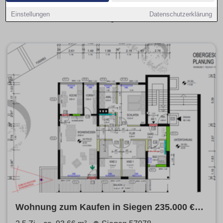
alle aktuellen Kaufangebote übersichtlich aufbereitet und
Einstellungen
Datenschutzerklärung
leicht vergleichbar.
Wohnung zum Kaufen in Siegen 235.000 €
93.66 m²