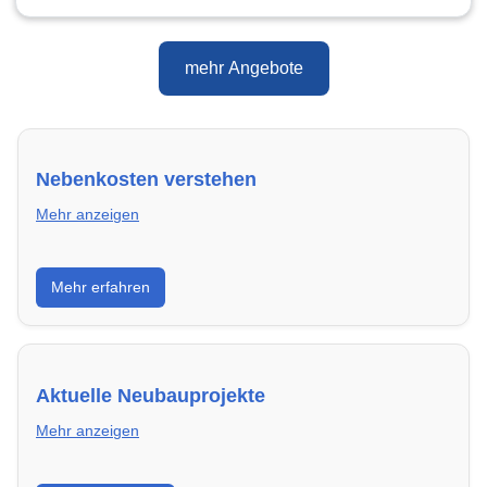
mehr Angebote
Nebenkosten verstehen
Mehr anzeigen
Erfahre, welche Nebenkosten rechtmäßig sind und
Mehr erfahren
wie du deine monatliche Belastung optimieren
kannst.
Aktuelle Neubauprojekte
Mehr anzeigen
Entdecke Neubauprojekte in Siegen – modern,