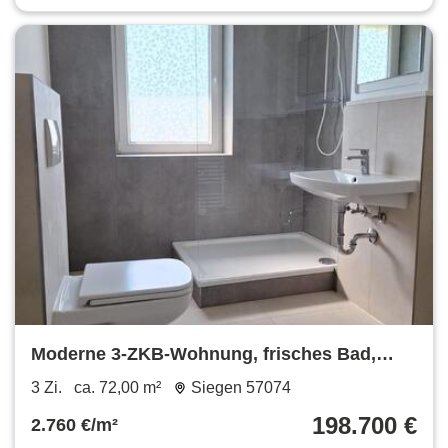
Moderne 3-ZKB-Wohnung, frisches Bad,
ruhige, zentrale Lage Siegen
3 Zi.
ca. 72,00 m²
Siegen 57074
198.700 €
2.760 €/m²