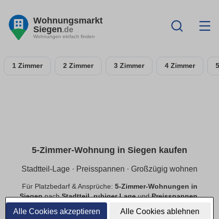
Wohnungsmarkt
Siegen
.de
Wohnungen einfach finden
1 Zimmer
2 Zimmer
3 Zimmer
4 Zimmer
5-Zimmer-Wohnung in Siegen kaufen
Stadtteil-Lage · Preisspannen · Großzügig wohnen
Für Platzbedarf & Ansprüche:
5-Zimmer-Wohnungen in
Siegen
nach
Stadtteil
,
ruhiger Lage
und
Preisspannen
.
Finde
provisionsfreie
Angebote mit passender Ausstattung.
Alle Cookies akzeptieren
Alle Cookies ablehnen