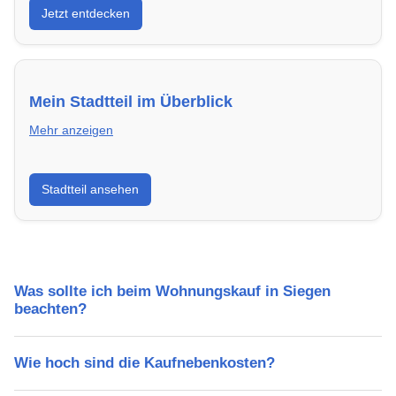
Jetzt entdecken
energieeffizient und sofort bezugsfertig.
Mein Stadtteil im Überblick
Mehr anzeigen
Erfahre mehr über deinen Stadtteil in Siegen:
Stadtteil ansehen
Lebensqualität, Verkehrsanbindung, Schulen,
Freizeitmöglichkeiten und Mietpreise.
Was sollte ich beim Wohnungskauf in Siegen
beachten?
Wie hoch sind die Kaufnebenkosten?