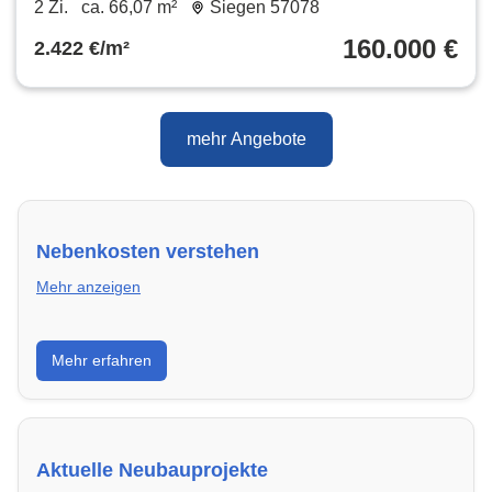
2 Zi.
ca. 66,07 m²
Siegen 57078
160.000 €
2.422 €/m²
mehr Angebote
Nebenkosten verstehen
Mehr anzeigen
Erfahre, welche Nebenkosten rechtmäßig sind und
Mehr erfahren
wie du deine monatliche Belastung optimieren
kannst.
Aktuelle Neubauprojekte