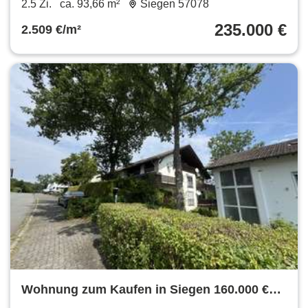
2.5 Zi.
ca. 93,66 m²
Siegen 57078
235.000 €
2.509 €/m²
Wohnung zum Kaufen in Siegen 160.000 €
66.07 m²