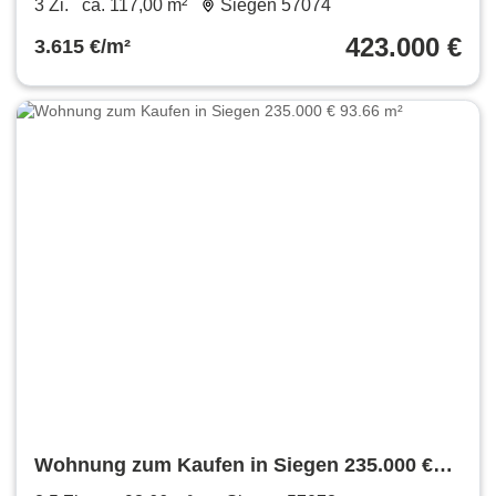
3 Zi.
ca. 117,00 m²
Siegen 57074
423.000 €
3.615 €/m²
Wohnung zum Kaufen in Siegen 235.000 €
93.66 m²