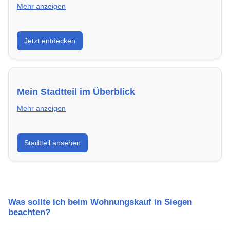
Mehr anzeigen
Entdecke Neubauprojekte in Siegen – modern,
Jetzt entdecken
energieeffizient und sofort bezugsfertig.
Mein Stadtteil im Überblick
Mehr anzeigen
Erfahre mehr über deinen Stadtteil in Siegen:
Stadtteil ansehen
Lebensqualität, Verkehrsanbindung, Schulen,
Freizeitmöglichkeiten und Mietpreise.
Was sollte ich beim Wohnungskauf in Siegen
beachten?