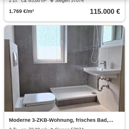
2 Zi.
ca. 65,00 m²
Siegen 57074
115.000 €
1.769 €/m²
Moderne 3-ZKB-Wohnung, frisches Bad,
ruhige, zentrale Lage Siegen