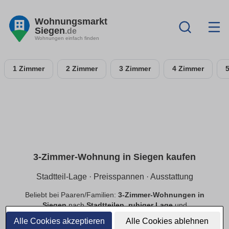
Wohnungsmarkt
Siegen
.de
Wohnungen einfach finden
1 Zimmer
2 Zimmer
3 Zimmer
4 Zimmer
3-Zimmer-Wohnung in Siegen kaufen
Stadtteil-Lage · Preisspannen · Ausstattung
Beliebt bei Paaren/Familien:
3-Zimmer-Wohnungen in
Siegen
nach
Stadtteilen
,
ruhiger Lage
und
Preisspannen
. Filtere
Balkon
,
Tiefgarage
,
Aufzug
,
Alle Cookies akzeptieren
Alle Cookies ablehnen
provisionsfrei
.