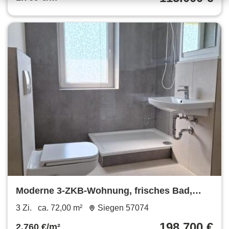
Moderne 3-ZKB-Wohnung, frisches Bad,
ruhige, zentrale Lage Siegen
3 Zi.
ca. 72,00 m²
Siegen 57074
198.700 €
2.760 €/m²