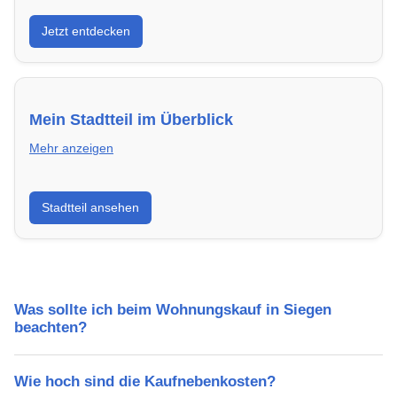
Entdecke Neubauprojekte in Siegen – modern,
Jetzt entdecken
energieeffizient und sofort bezugsfertig.
Mein Stadtteil im Überblick
Mehr anzeigen
Erfahre mehr über deinen Stadtteil in Siegen:
Stadtteil ansehen
Lebensqualität, Verkehrsanbindung, Schulen,
Freizeitmöglichkeiten und Mietpreise.
Was sollte ich beim Wohnungskauf in Siegen
beachten?
Wie hoch sind die Kaufnebenkosten?