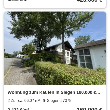
Wohnung zum Kaufen in Siegen 160.000 €
66.07 m²
2 Zi.
ca. 66,07 m²
Siegen 57078
160.000 €
2.422 €/m²