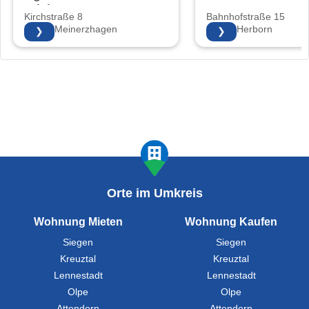
Friebe
Kirchstraße 8
Bahnhofstraße 15
58540 Meinerzhagen
35745 Herborn
❯
❯
Orte im Umkreis
Wohnung Mieten
Wohnung Kaufen
Siegen
Siegen
Kreuztal
Kreuztal
Lennestadt
Lennestadt
Olpe
Olpe
Attendorn
Attendorn