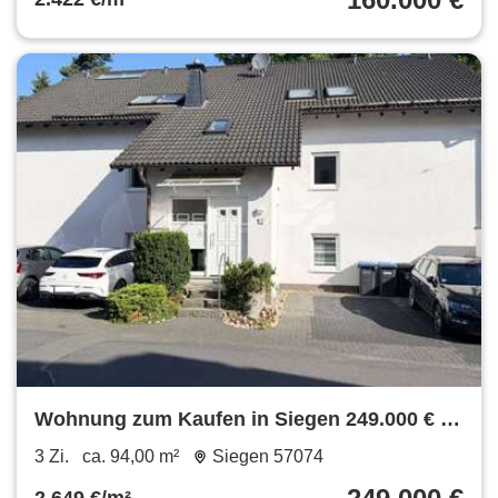
Wohnung zum Kaufen in Siegen 249.000 € 94
m²
3 Zi.
ca. 94,00 m²
Siegen 57074