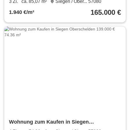
3 Zi.
ca. 85,07 m²
Siegen / Ober... 57080
165.000 €
1.940 €/m²
Wohnung zum Kaufen in Siegen
Oberschelden 139.000 € 74.36 m²