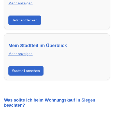
Mehr anzeigen
Entdecke Neubauprojekte in Siegen – modern,
Jetzt entdecken
energieeffizient und sofort bezugsfertig.
Mein Stadtteil im Überblick
Mehr anzeigen
Erfahre mehr über deinen Stadtteil in Siegen:
Stadtteil ansehen
Lebensqualität, Verkehrsanbindung, Schulen,
Freizeitmöglichkeiten und Mietpreise.
Was sollte ich beim Wohnungskauf in Siegen
beachten?