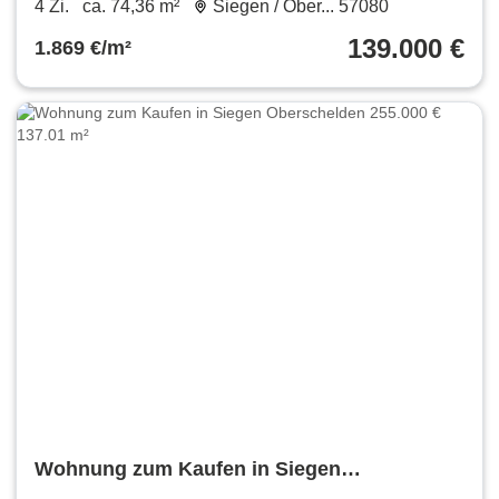
4 Zi.
ca. 74,36 m²
Siegen / Ober... 57080
139.000 €
1.869 €/m²
Wohnung zum Kaufen in Siegen
Oberschelden 255.000 € 137.01 m²