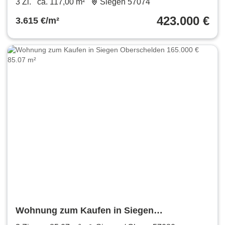
3 Zi.
ca. 117,00 m²
Siegen 57074
423.000 €
3.615 €/m²
Wohnung zum Kaufen in Siegen
Oberschelden 165.000 € 85.07 m²