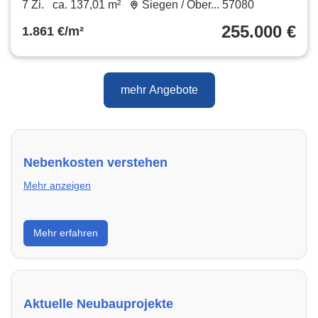
7 Zi.
ca. 137,01 m²
Siegen / Ober... 57080
255.000 €
1.861 €/m²
mehr Angebote
Nebenkosten verstehen
Mehr anzeigen
Erfahre, welche Nebenkosten rechtmäßig sind und
Mehr erfahren
wie du deine monatliche Belastung optimieren
kannst.
Aktuelle Neubauprojekte