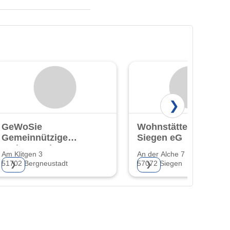
❯
GeWoSie
Wohnstättengenosse
Gemeinnützige
Siegen eG
Wohnungsbau-
Am Klitgen 3
An der Alche 7
und
51702 Bergneustadt
57072 Siegen
❯
❯
Siedlungsgen. eG