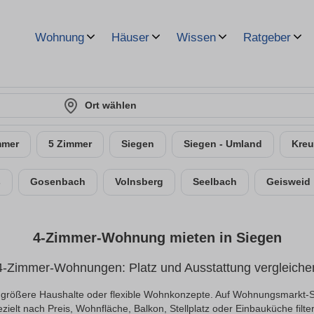
Wohnung
Häuser
Wissen
Ratgeber
Ort wählen
mmer
5 Zimmer
Siegen
Siegen - Umland
Kreu
s
Gosenbach
Volnsberg
Seelbach
Geisweid
4-Zimmer-Wohnung mieten in Siegen
4-Zimmer-Wohnungen: Platz und Ausstattung vergleiche
größere Haushalte oder flexible Wohnkonzepte. Auf Wohnungsmarkt-Si
zielt nach Preis, Wohnfläche, Balkon, Stellplatz oder Einbauküche filte