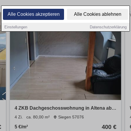
Alle Cookies akzeptieren
Alle Cookies ablehnen
Einstellungen
Datenschutzerklärung
4 ZKB Dachgeschosswohnung in Altena ab
sofort
4 Zi.
ca. 80,00 m²
Siegen 57076
€
400 €
5 €/m²