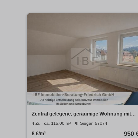
Zentral gelegene, geräumige Wohnung mit
Balkon in Siegen
4 Zi.
ca. 115,00 m²
Siegen 57074
950 
8 €/m²