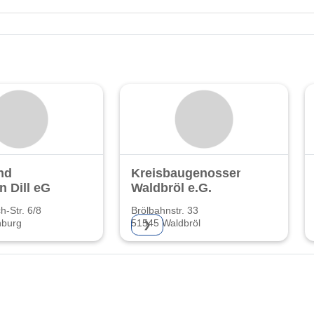
nd
Kreisbaugenossenschaft
n Dill eG
Waldbröl e.G.
h-Str. 6/8
Brölbahnstr. 33
nburg
51545 Waldbröl
❯