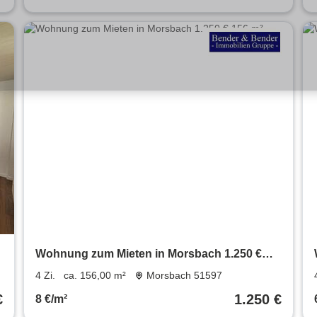
Wohnung zum Mieten in Morsbach 1.250 €
156 m²
4 Zi.
ca. 156,00 m²
Morsbach 51597
€
1.250 €
8 €/m²