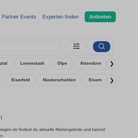
Partner Events
Experten finden
Anbieten
❯
ztal
Lennestadt
Olpe
Attendorn
Dillenburg
❯
Eiserfeld
Niederschelden
Eisern
Breitenba
n
egen.de findest du aktuelle Mietangebote und kannst
rn.