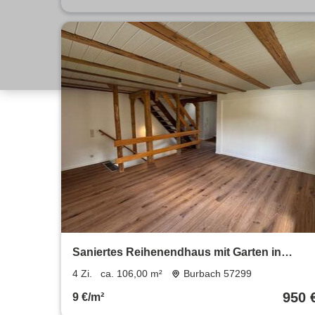
Saniertes Reihenendhaus mit Garten in
Burbach- Wahlbach (Erstbezug)
4 Zi.
ca. 106,00 m²
Burbach 57299
950 
9 €/m²