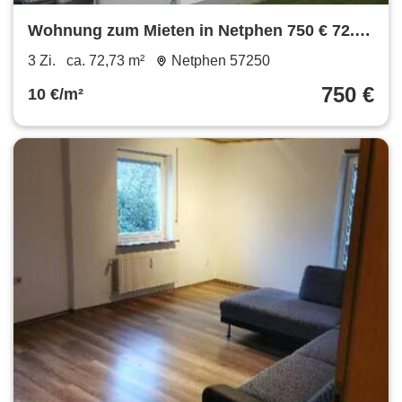
Wohnung zum Mieten in Netphen 750 € 72.73
m²
3 Zi.
ca. 72,73 m²
Netphen 57250
750 €
10 €/m²