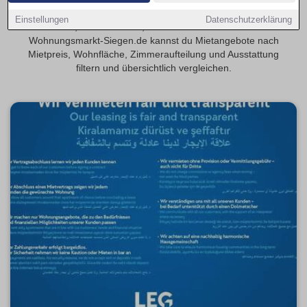
Finde 3-Zimmer-Wohnungen in Siegen – geeignet für
Einstellungen
Datenschutzerklärung
Familien, WGs oder alle, die mehr Platz möchten. Auf
Wohnungsmarkt-Siegen.de kannst du Mietangebote nach
Mietpreis, Wohnfläche, Zimmeraufteilung und Ausstattung
filtern und übersichtlich vergleichen.