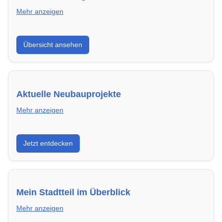
Mehr anzeigen
Hier findest du die wichtigsten Anbieter in Siegen –
Übersicht ansehen
von Genossenschaften bis zu privaten Vermietern.
Aktuelle Neubauprojekte
Mehr anzeigen
Entdecke Neubauprojekte in Siegen – modern,
Jetzt entdecken
energieeffizient und sofort bezugsfertig.
Mein Stadtteil im Überblick
Mehr anzeigen