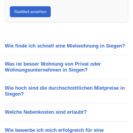
Erfahre mehr über deinen Stadtteil in Siegen:
Stadtteil ansehen
Lebensqualität, Verkehrsanbindung, Schulen,
Freizeitmöglichkeiten und Mietpreise.
Wie finde ich schnell eine Mietwohnung in Siegen?
Was ist besser Wohnung von Privat oder
Wohnungsunternehmen in Siegen?
Wie hoch sind die durchschnittlichen Mietpreise in
Siegen?
Welche Nebenkosten sind erlaubt?
Wie bewerbe ich mich erfolgreich für eine