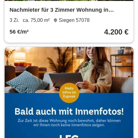
Nachmieter für 3 Zimmer Wohnung in
Geisweid
3 Zi.
ca. 75,00 m²
Siegen 57078
4.200 €
56 €/m²