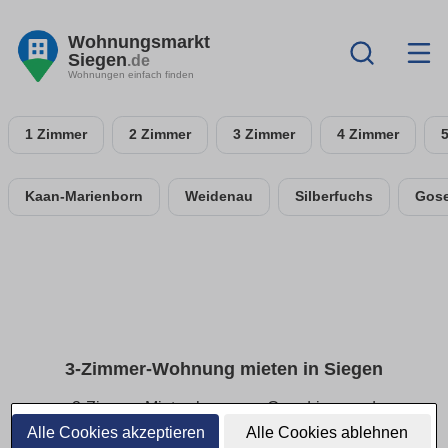
Wohnungsmarkt
Siegen
.de
Wohnungen einfach finden
1 Zimmer
2 Zimmer
3 Zimmer
4 Zimmer
Kaan-Marienborn
Weidenau
Silberfuchs
Gos
3-Zimmer-Wohnung mieten in Siegen
3-Zimmer-Mietwohnungen: Grundrisse und
Ausstattung im Überblick
Alle Cookies akzeptieren
Alle Cookies ablehnen