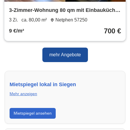
3-Zimmer-Wohnung 80 qm mit Einbauküche
Netphen Salchendorf 57250
3 Zi.
ca. 80,00 m²
Netphen 57250
700 €
9 €/m²
mehr Angebote
Mietspiegel lokal in Siegen
Mehr anzeigen
Erhalte einen Überblick über die aktuellen Mietpreise
Mietspiegel ansehen
regional in Siegen. So weißt du genau, welche Miete
fair ist und wo sich ein Vergleich lohnt.