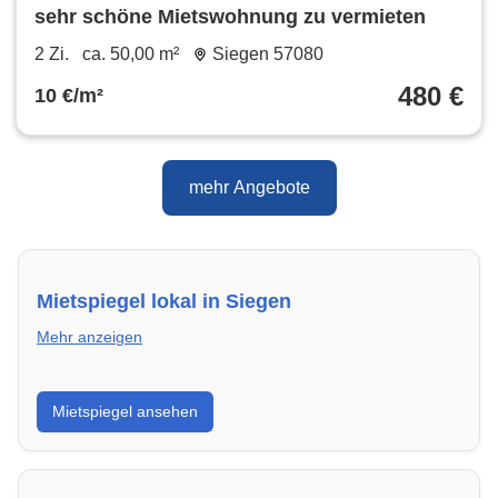
sehr schöne Mietswohnung zu vermieten
2 Zi.
ca. 50,00 m²
Siegen 57080
480 €
10 €/m²
mehr Angebote
Mietspiegel lokal in Siegen
Mehr anzeigen
Erhalte einen Überblick über die aktuellen Mietpreise
Mietspiegel ansehen
regional in Siegen. So weißt du genau, welche Miete
fair ist und wo sich ein Vergleich lohnt.