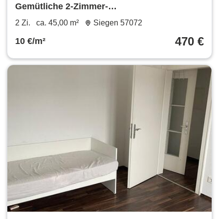
Gemütliche 2-Zimmer-
Dachgeschosswohnung Siegen-Weidenau
2 Zi.
ca. 45,00 m²
Siegen 57072
470 €
10 €/m²