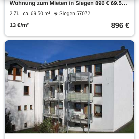
Wohnung zum Mieten in Siegen 896 € 69.5
m²
2 Zi.
ca. 69,50 m²
Siegen 57072
896 €
13 €/m²