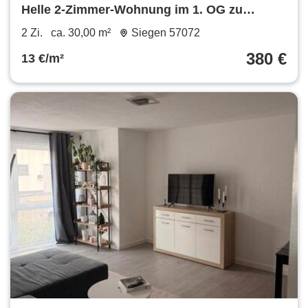
Helle 2-Zimmer-Wohnung im 1. OG zu
vermieten - sofort verfügbar!
2 Zi.
ca. 30,00 m²
Siegen 57072
380 €
13 €/m²