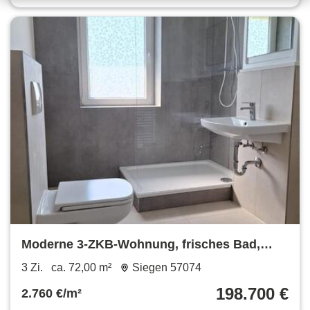
Moderne 3-ZKB-Wohnung, frisches Bad,
ruhige, zentrale Lage Siegen
3 Zi.
ca. 72,00 m²
Siegen 57074
198.700 €
2.760 €/m²