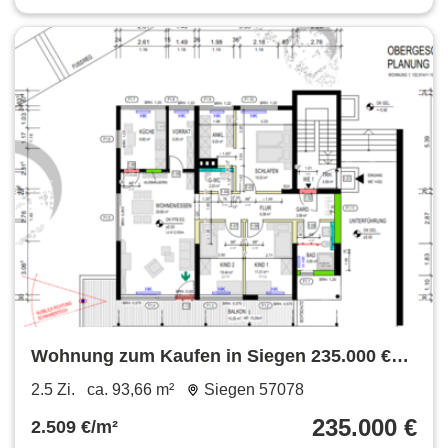
Wohnung zum Kaufen in Siegen 235.000 €
93.66 m²
2.5 Zi.
ca. 93,66 m²
Siegen 57078
235.000 €
2.509 €/m²