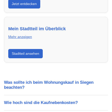
Jetzt entdecken
energieeffizient und sofort bezugsfertig.
Mein Stadtteil im Überblick
Mehr anzeigen
Erfahre mehr über deinen Stadtteil in Siegen:
Stadtteil ansehen
Lebensqualität, Verkehrsanbindung, Schulen,
Freizeitmöglichkeiten und Mietpreise.
Was sollte ich beim Wohnungskauf in Siegen
beachten?
Wie hoch sind die Kaufnebenkosten?