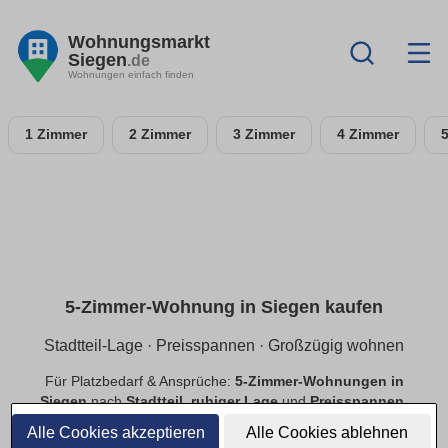
Wohnungsmarkt
Siegen
.de
Wohnungen einfach finden
1 Zimmer
2 Zimmer
3 Zimmer
4 Zimmer
5-Zimmer-Wohnung in Siegen kaufen
Stadtteil-Lage · Preisspannen · Großzügig wohnen
Für Platzbedarf & Ansprüche:
5-Zimmer-Wohnungen in
Siegen
nach
Stadtteil
,
ruhiger Lage
und
Preisspannen
.
Finde
provisionsfreie
Angebote mit passender Ausstattung.
Alle Cookies akzeptieren
Alle Cookies ablehnen