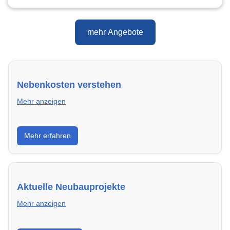
mehr Angebote
Nebenkosten verstehen
Mehr anzeigen
Erfahre, welche Nebenkosten rechtmäßig sind und
Mehr erfahren
wie du deine monatliche Belastung optimieren
kannst.
Aktuelle Neubauprojekte
Mehr anzeigen
Entdecke Neubauprojekte in Siegen – modern,