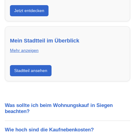
Entdecke Neubauprojekte in Siegen – modern,
Jetzt entdecken
energieeffizient und sofort bezugsfertig.
Mein Stadtteil im Überblick
Mehr anzeigen
Erfahre mehr über deinen Stadtteil in Siegen:
Stadtteil ansehen
Lebensqualität, Verkehrsanbindung, Schulen,
Freizeitmöglichkeiten und Mietpreise.
Was sollte ich beim Wohnungskauf in Siegen
beachten?
Wie hoch sind die Kaufnebenkosten?