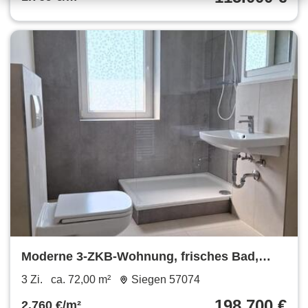
Moderne 3-ZKB-Wohnung, frisches Bad,
ruhige, zentrale Lage Siegen
3 Zi.
ca. 72,00 m²
Siegen 57074
198.700 €
2.760 €/m²