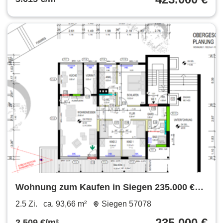
Wohnung zum Kaufen in Siegen 235.000 €
93.66 m²
2.5 Zi.
ca. 93,66 m²
Siegen 57078
235.000 €
2.509 €/m²