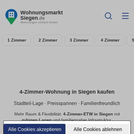
Wohnungsmarkt
Siegen
.de
Wohnungen einfach finden
1 Zimmer
2 Zimmer
3 Zimmer
4 Zimmer
4-Zimmer-Wohnung in Siegen kaufen
Stadtteil-Lage · Preisspannen · Familienfreundlich
Mehr Raum & Flexibilität:
4-Zimmer-ETW in Siegen
mit
ruhigen Lagen
und familiennaher Infrastruktur.
Preisspannen
,
provisionsfrei
,
Neubau/Bestand
im
Alle Cookies akzeptieren
Alle Cookies ablehnen
Vergleich.