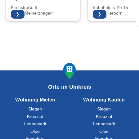
Friebe
Kirchstraße 8
Bahnhofstraße 15
58540 Meinerzhagen
35745 Herborn
❯
❯
Orte im Umkreis
Wohnung Mieten
Wohnung Kaufen
Siegen
Siegen
Kreuztal
Kreuztal
Lennestadt
Lennestadt
Olpe
Olpe
Attendorn
Attendorn