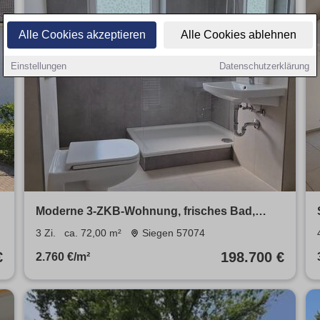
Alle Cookies akzeptieren
Alle Cookies ablehnen
Einstellungen
Datenschutzerklärung
Moderne 3-ZKB-Wohnung, frisches Bad,
ruhige, zentrale Lage Siegen
3 Zi.
ca. 72,00 m²
Siegen 57074
€
198.700 €
2.760 €/m²