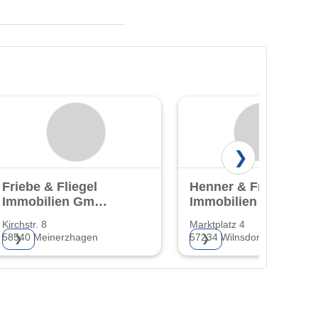
❯
Friebe & Fliegel
Henner & Frieder
Immobilien GmbH
Immobilien GmbH
& Co. KG
Kirchstr. 8
Marktplatz 4
58540 Meinerzhagen
57234 Wilnsdorf
❯
❯