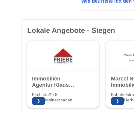
Wie beurteile ich den
Lokale Angebote - Siegen
Immobilien-
Marcel 
Agentur Klaus
Immobili
Friebe
Kirchstraße 8
Bahnhofstr
58540 Meinerzhagen
35745 Herb
❯
❯