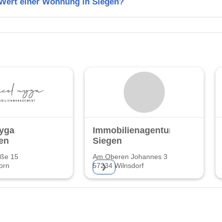
 Wert einer Wohnung in Siegen?
Nyga
Immobilienagentur
en
Siegen
aße 15
Am Oberen Johannes 3
orn
57234 Wilnsdorf
❯