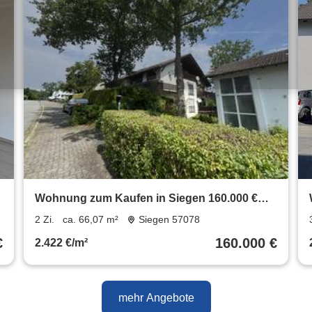
Wohnung zum Kaufen in Siegen 160.000 €
66.07 m²
2 Zi.
ca. 66,07 m²
Siegen 57078
€
160.000 €
2.422 €/m²
mehr Angebote