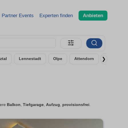
Partner Events
Experten finden
Anbieten
❯
ztal
Lennestadt
Olpe
Attendorn
Dillenburg
ltere
Balkon
,
Tiefgarage
,
Aufzug
,
provisionsfrei
.