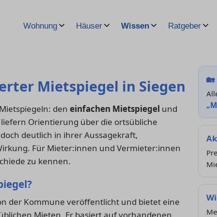
Wohnung
Häuser
Wissen
Ratgeber
🏡
ierter Mietspiegel in Siegen
All
„M
 Mietspiegeln: den
einfachen Mietspiegel
und
 liefern Orientierung über die ortsübliche
doch deutlich in ihrer Aussagekraft,
Ak
irkung. Für Mieter:innen und Vermieter:innen
Pre
rschiede zu kennen.
Mi
piegel?
Wi
von der Kommune veröffentlicht und bietet eine
Me
süblichen Mieten. Er basiert auf vorhandenen