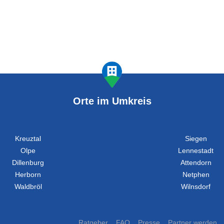
Orte im Umkreis
Kreuztal
Siegen
Olpe
Lennestadt
Dillenburg
Attendorn
Herborn
Netphen
Waldbröl
Wilnsdorf
Ratgeber
FAQ
Presse
Partner werden