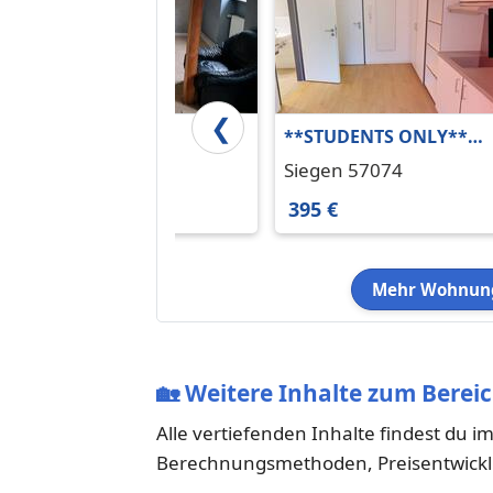
❮
4 ZKB
**STUDENTS ONLY**
Dachgeschosswohnung
ALL-IN Apartment:
Siegen 57076
Siegen 57074
in Altena ab sofort
Möbliert mit EBK, Bad
400 €
395 €
und vielen Extras im
Open Living House (nur
für Studenten!)
Mehr Wohnung
🏡
Weitere Inhalte zum Bereic
Alle vertiefenden Inhalte findest du i
Berechnungsmethoden, Preisentwicklun