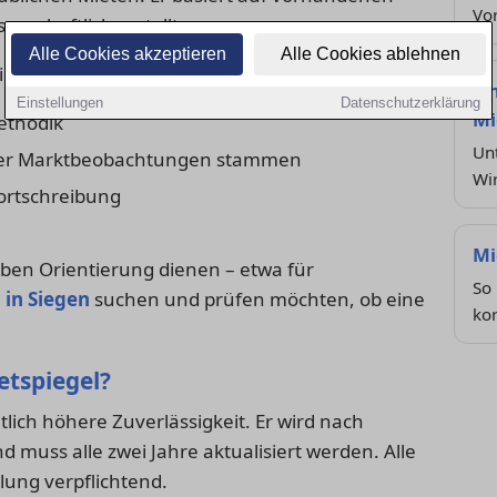
Vo
enschaftlich erstellt.
Alle Cookies akzeptieren
Alle Cookies ablehnen
etspiegels:
Ei
Einstellungen
Datenschutzerklärung
Mi
ethodik
Unt
der Marktbeobachtungen stammen
Wi
Fortschreibung
Mi
oben Orientierung dienen – etwa für
So 
in Siegen
suchen und prüfen möchten, ob eine
kor
ietspiegel?
utlich höhere Zuverlässigkeit. Er wird nach
nd muss alle zwei Jahre aktualisiert werden. Alle
llung verpflichtend.