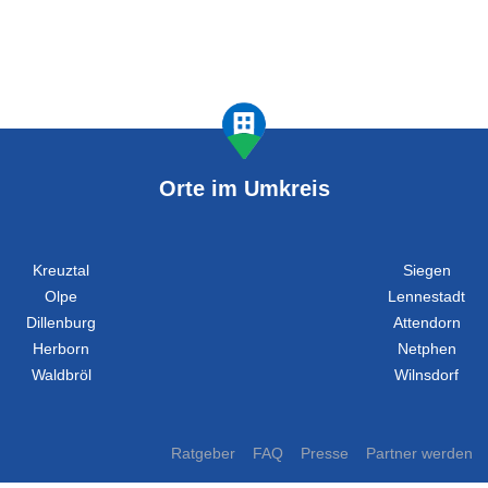
Orte im Umkreis
Kreuztal
Siegen
Olpe
Lennestadt
Dillenburg
Attendorn
Herborn
Netphen
Waldbröl
Wilnsdorf
Ratgeber
FAQ
Presse
Partner werden