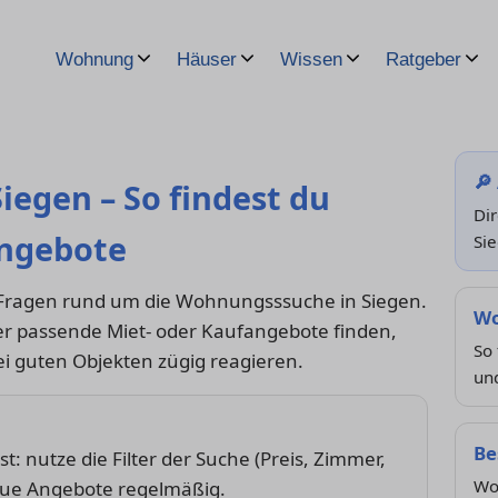
Wohnung
Häuser
Wissen
Ratgeber
🔎
egen – So findest du
Dir
Angebote
Si
 Fragen rund um die Wohnungsssuche in Siegen.
Wo
ller passende Miet- oder Kaufangebote finden,
So 
ei guten Objekten zügig reagieren.
und
Be
: nutze die Filter der Suche (Preis, Zimmer,
Wor
neue Angebote regelmäßig.