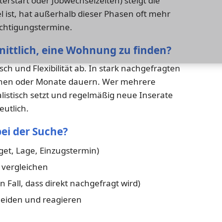
rstart oder Jobwechselzeiten) steigt die
el ist, hat außerhalb dieser Phasen oft mehr
chtigungstermine.
nittlich, eine Wohnung zu finden?
h und Flexibilität ab. In stark nachgefragten
hen oder Monate dauern. Wer mehrere
ealistisch setzt und regelmäßig neue Inserate
eutlich.
bei der Suche?
get, Lage, Einzugstermin)
 vergleichen
n Fall, dass direkt nachgefragt wird)
heiden und reagieren