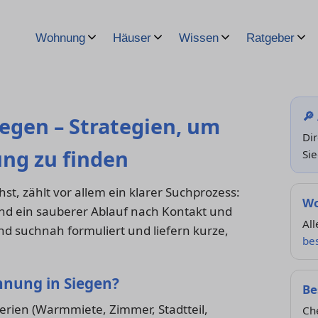
Wohnung
Häuser
Wissen
Ratgeber
🔎
egen – Strategien, um
Di
ng zu finden
Si
, zählt vor allem ein klarer Suchprozess:
Wo
und ein sauberer Ablauf nach Kontakt und
All
nd suchnah formuliert und liefern kurze,
be
hnung in Siegen?
Be
erien (Warmmiete, Zimmer, Stadtteil,
Ch