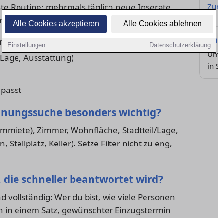
ste Routine: mehrmals täglich neue Inserate
Zu
fragen und Favoriten konsequent vergleichen.
Alle Cookies akzeptieren
Alle Cookies ablehnen
Ra
rien
Einstellungen
Datenschutzerklärung
Um
, Lage, Ausstattung)
in
 passt
ohnungssuche besonders wichtig?
armmiete), Zimmer, Wohnfläche, Stadtteil/Lage,
Stellplatz, Keller). Setze Filter nicht zu eng,
.
, die schneller beantwortet wird?
d vollständig: Wer du bist, wie viele Personen
n in einem Satz, gewünschter Einzugstermin