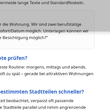
Vermeide lange Texte und Standardfloskeln.
ür die Wohnung. Wir sind zwei berufstätige
sofort/Datum möglich. Unterlagen können wir
Besichtigung möglich?“
ote prüfen?
feste Routine: morgens, mittags und abends.
u oft zu spät – gerade bei attraktiven Wohnungen
estimmten Stadtteilen schneller?
eil beobachtet, verpasst oft passende
 Stadtteile parallel und nimm angrenzende