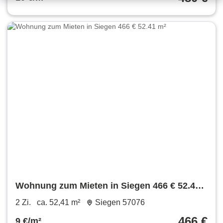
Wohnung zum Mieten in Siegen 466 € 52.41
m²
2 Zi.
ca. 52,41 m²
Siegen 57076
466 €
9 €/m²