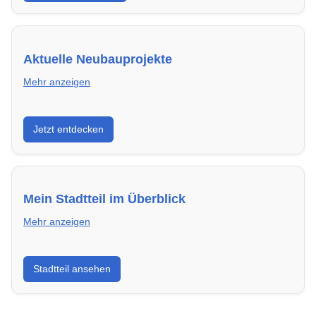
Aktuelle Neubauprojekte
Mehr anzeigen
Entdecke Neubauprojekte in Siegen – modern,
Jetzt entdecken
energieeffizient und sofort bezugsfertig.
Mein Stadtteil im Überblick
Mehr anzeigen
Erfahre mehr über deinen Stadtteil in Siegen:
Stadtteil ansehen
Lebensqualität, Verkehrsanbindung, Schulen,
Freizeitmöglichkeiten und Mietpreise.