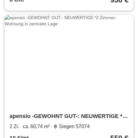
apensio -GEWOHNT GUT-: NEUWERTIGE *2
Zimmer-Wohnung in zentraler Lage
2 Zi.
ca. 60,74 m²
Siegen 57074