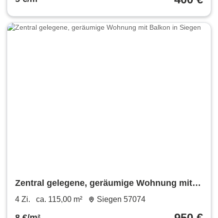
Zentral gelegene, geräumige Wohnung mit
Balkon in Siegen
4 Zi.
ca. 115,00 m²
Siegen 57074
950 €
8 €/m²