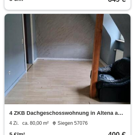
4 ZKB Dachgeschosswohnung in Altena ab
sofort
4 Zi.
ca. 80,00 m²
Siegen 57076
400 €
5 €/m²