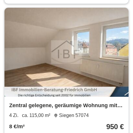
Zentral gelegene, geräumige Wohnung mit
Balkon in Siegen
4 Zi.
ca. 115,00 m²
Siegen 57074
950 €
8 €/m²