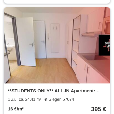
**STUDENTS ONLY** ALL-IN Apartment:
Möbliert mit EBK, Bad und vielen Extras im
1 Zi.
ca. 24,41 m²
Siegen 57074
Open Living House (nur für Studenten!)
395 €
16 €/m²