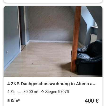
4 ZKB Dachgeschosswohnung in Altena ab
sofort
4 Zi.
ca. 80,00 m²
Siegen 57076
400 €
5 €/m²