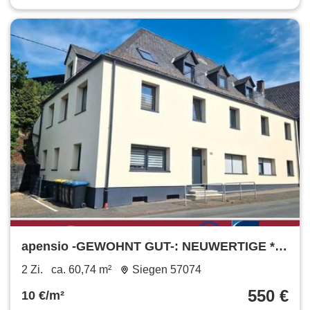
apensio -GEWOHNT GUT-: NEUWERTIGE *2
Zimmer-Wohnung in zentraler Lage
2 Zi.
ca. 60,74 m²
Siegen 57074
550 €
10 €/m²