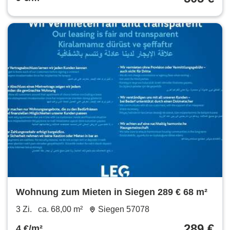
Wohnung zum Mieten in Siegen 289 € 68 m²
3 Zi.
ca. 68,00 m²
Siegen 57078
289 €
4 €/m²