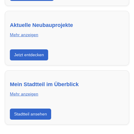
Aktuelle Neubauprojekte
Mehr anzeigen
Entdecke Neubauprojekte in Siegen – modern,
Jetzt entdecken
energieeffizient und sofort bezugsfertig.
Mein Stadtteil im Überblick
Mehr anzeigen
Erfahre mehr über deinen Stadtteil in Siegen:
Stadtteil ansehen
Lebensqualität, Verkehrsanbindung, Schulen,
Freizeitmöglichkeiten und Mietpreise.