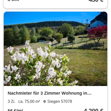
Nachmieter für 3 Zimmer Wohnung in
Geisweid
3 Zi.
ca. 75,00 m²
Siegen 57078
4.200 €
56 €/m²