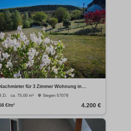
Nachmieter für 3 Zimmer Wohnung in
Geisweid
3 Zi.
ca. 75,00 m²
Siegen 57078
4.200 €
56 €/m²