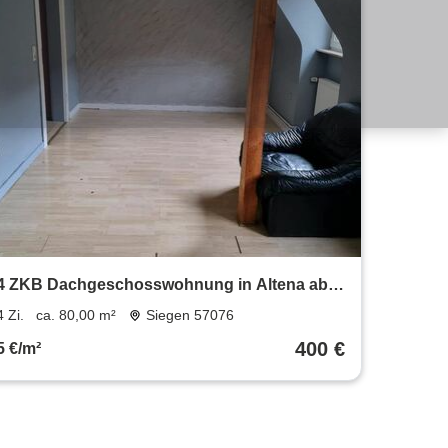
4 ZKB Dachgeschosswohnung in Altena ab
sofort
4 Zi.
ca. 80,00 m²
Siegen 57076
400 €
5 €/m²