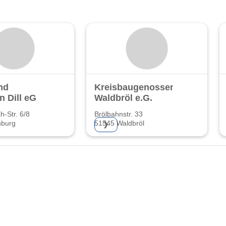
nd
Kreisbaugenossenschaft
n Dill eG
Waldbröl e.G.
h-Str. 6/8
Brölbahnstr. 33
nburg
51545 Waldbröl
❯