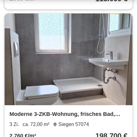
Moderne 3-ZKB-Wohnung, frisches Bad,
ruhige, zentrale Lage Siegen
3 Zi.
ca. 72,00 m²
Siegen 57074
198.700 €
2.760 €/m²