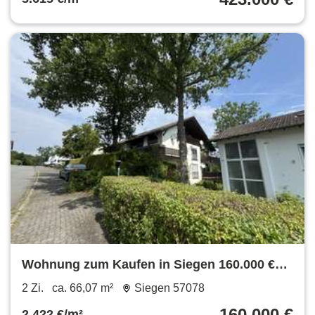
Wohnung zum Kaufen in Siegen 160.000 €
66.07 m²
2 Zi.
ca. 66,07 m²
Siegen 57078
160.000 €
2.422 €/m²