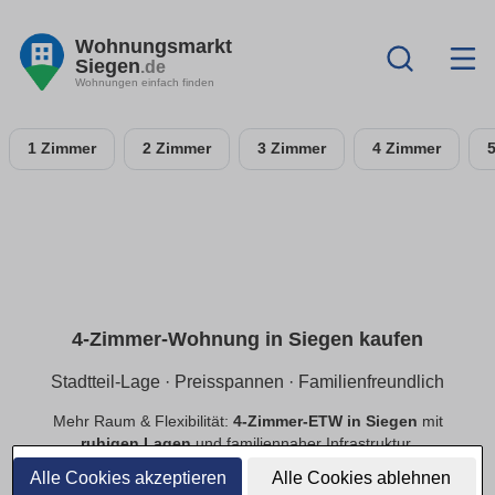
Wohnungsmarkt
Siegen
.de
Wohnungen einfach finden
1 Zimmer
2 Zimmer
3 Zimmer
4 Zimmer
4-Zimmer-Wohnung in Siegen kaufen
Stadtteil-Lage · Preisspannen · Familienfreundlich
Mehr Raum & Flexibilität:
4-Zimmer-ETW in Siegen
mit
ruhigen Lagen
und familiennaher Infrastruktur.
Preisspannen
,
provisionsfrei
,
Neubau/Bestand
im
Alle Cookies akzeptieren
Alle Cookies ablehnen
Vergleich.