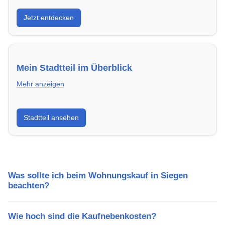
Entdecke Neubauprojekte in Siegen – modern,
Jetzt entdecken
energieeffizient und sofort bezugsfertig.
Mein Stadtteil im Überblick
Mehr anzeigen
Erfahre mehr über deinen Stadtteil in Siegen:
Stadtteil ansehen
Lebensqualität, Verkehrsanbindung, Schulen,
Freizeitmöglichkeiten und Mietpreise.
Was sollte ich beim Wohnungskauf in Siegen
beachten?
Wie hoch sind die Kaufnebenkosten?