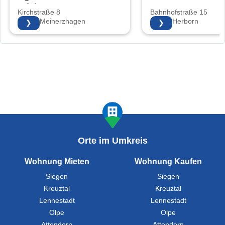
Friebe
Kirchstraße 8
Bahnhofstraße 15
58540 Meinerzhagen
35745 Herborn
❯
❯
Orte im Umkreis
Wohnung Mieten
Wohnung Kaufen
Siegen
Siegen
Kreuztal
Kreuztal
Lennestadt
Lennestadt
Olpe
Olpe
Attendorn
Attendorn