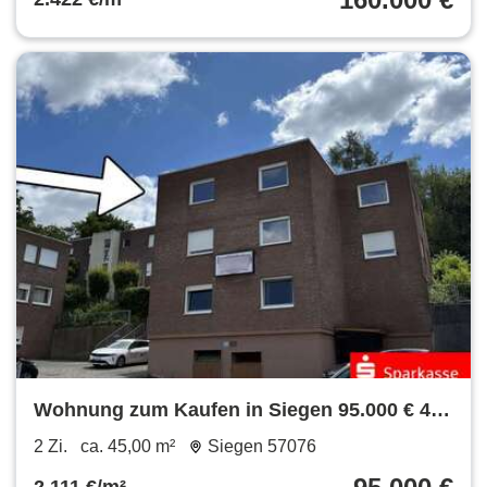
Wohnung zum Kaufen in Siegen 95.000 € 45
m²
2 Zi.
ca. 45,00 m²
Siegen 57076