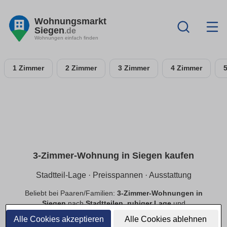
Wohnungsmarkt
Siegen
.de
Wohnungen einfach finden
1 Zimmer
2 Zimmer
3 Zimmer
4 Zimmer
3-Zimmer-Wohnung in Siegen kaufen
Stadtteil-Lage · Preisspannen · Ausstattung
Beliebt bei Paaren/Familien:
3-Zimmer-Wohnungen in
Siegen
nach
Stadtteilen
,
ruhiger Lage
und
Preisspannen
. Filtere
Balkon
,
Tiefgarage
,
Aufzug
,
Alle Cookies akzeptieren
Alle Cookies ablehnen
provisionsfrei
.