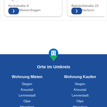
Friebe
Kirchstraße 8
Bahnhofstraße 15
58540 Meinerzhagen
35745 Herborn
❯
❯
Orte im Umkreis
Wohnung Mieten
Wohnung Kaufen
Siegen
Siegen
Kreuztal
Kreuztal
Lennestadt
Lennestadt
Olpe
Olpe
Attendorn
Attendorn