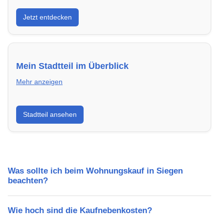
Entdecke Neubauprojekte in Siegen – modern,
Jetzt entdecken
energieeffizient und sofort bezugsfertig.
Mein Stadtteil im Überblick
Mehr anzeigen
Erfahre mehr über deinen Stadtteil in Siegen:
Stadtteil ansehen
Lebensqualität, Verkehrsanbindung, Schulen,
Freizeitmöglichkeiten und Mietpreise.
Was sollte ich beim Wohnungskauf in Siegen
beachten?
Wie hoch sind die Kaufnebenkosten?