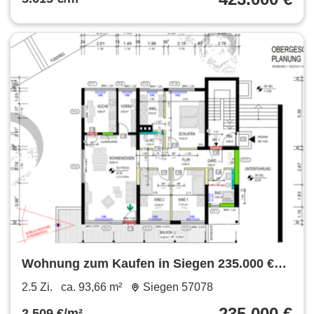
Wohnung zum Kaufen in Siegen 235.000 €
93.66 m²
2.5 Zi.
ca. 93,66 m²
Siegen 57078
235.000 €
2.509 €/m²