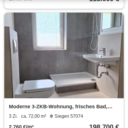
Moderne 3-ZKB-Wohnung, frisches Bad,
ruhige, zentrale Lage Siegen
3 Zi.
ca. 72,00 m²
Siegen 57074
198.700 €
2.760 €/m²