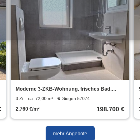
Moderne 3-ZKB-Wohnung, frisches Bad,
ruhige, zentrale Lage Siegen
3 Zi.
ca. 72,00 m²
Siegen 57074
€
198.700 €
2.760 €/m²
mehr Angebote