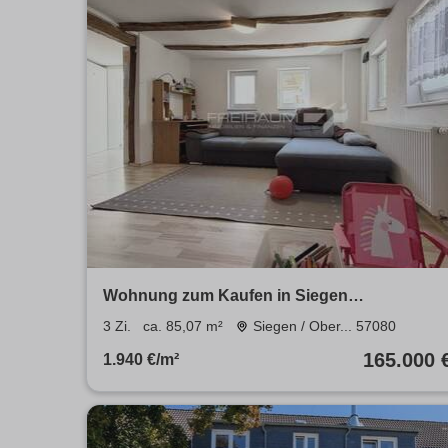
Wohnung zum Kaufen in Siegen
Oberschelden 165.000 € 85.07 m²
3 Zi.
ca. 85,07 m²
Siegen / Ober... 57080
165.000 
1.940 €/m²