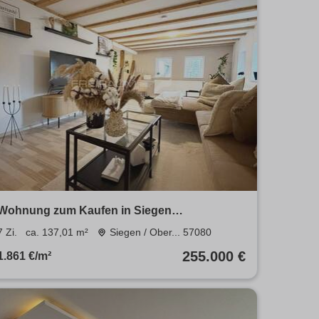
Wohnung zum Kaufen in Siegen
Oberschelden 255.000 € 137.01 m²
7 Zi.
ca. 137,01 m²
Siegen / Ober... 57080
255.000 €
1.861 €/m²