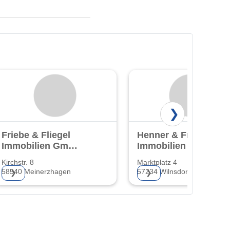
❯
Friebe & Fliegel
Henner & Frieder
Immobilien GmbH
Immobilien GmbH
& Co. KG
Kirchstr. 8
Marktplatz 4
58540 Meinerzhagen
57234 Wilnsdorf
❯
❯