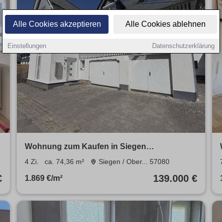
Alle Cookies akzeptieren
Alle Cookies ablehnen
Einstellungen
Datenschutzerklärung
Wohnung zum Kaufen in Siegen
Oberschelden 139.000 € 74.36 m²
4 Zi.
ca. 74,36 m²
Siegen / Ober... 57080
€
139.000 €
1.869 €/m²