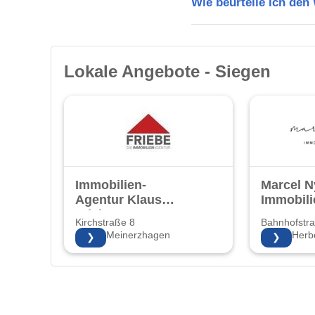
Wie beurteile ich den
Lokale Angebote - Siegen
Immobilien-
Marcel 
Agentur Klaus
Immobili
Friebe
Kirchstraße 8
Bahnhofstr
58540 Meinerzhagen
35745 Herb
❯
❯