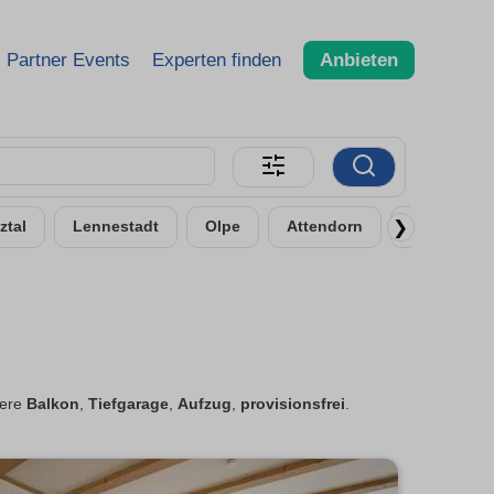
Partner Events
Experten finden
Anbieten
❯
ztal
Lennestadt
Olpe
Attendorn
Dillenburg
ltere
Balkon
,
Tiefgarage
,
Aufzug
,
provisionsfrei
.