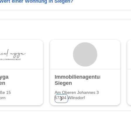
 Wert einer Wohnung in Siegen?
Nyga
Immobilienagentur
en
Siegen
aße 15
Am Oberen Johannes 3
orn
57234 Wilnsdorf
❯