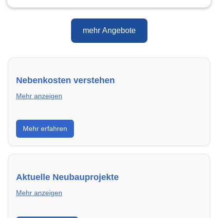
mehr Angebote
Nebenkosten verstehen
Mehr anzeigen
Erfahre, welche Nebenkosten rechtmäßig sind und
Mehr erfahren
wie du deine monatliche Belastung optimieren
kannst.
Aktuelle Neubauprojekte
Mehr anzeigen
Entdecke Neubauprojekte in Siegen – modern,