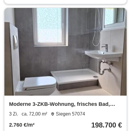
Moderne 3-ZKB-Wohnung, frisches Bad,
ruhige, zentrale Lage Siegen
3 Zi.
ca. 72,00 m²
Siegen 57074
198.700 €
2.760 €/m²