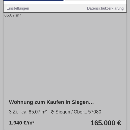
Einstellungen
Datenschutzerklärung
Wohnung zum Kaufen in Siegen
Oberschelden 165.000 € 85.07 m²
3 Zi.
ca. 85,07 m²
Siegen / Ober... 57080
165.000 €
1.940 €/m²