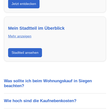
Jetzt entdecken
energieeffizient und sofort bezugsfertig.
Mein Stadtteil im Überblick
Mehr anzeigen
Erfahre mehr über deinen Stadtteil in Siegen:
Stadtteil ansehen
Lebensqualität, Verkehrsanbindung, Schulen,
Freizeitmöglichkeiten und Mietpreise.
Was sollte ich beim Wohnungskauf in Siegen
beachten?
Wie hoch sind die Kaufnebenkosten?