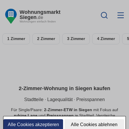
Wohnungsmarkt
Siegen
.de
Wohnungen einfach finden
1 Zimmer
2 Zimmer
3 Zimmer
4 Zimmer
2-Zimmer-Wohnung in Siegen kaufen
Stadtteile · Lagequalität · Preisspannen
Für Single/Paare:
2-Zimmer-ETW in Siegen
mit Fokus auf
ruhige Lage
und
Preisspannen
je Stadtteil. Vergleiche
Neubau
und
Bestand
, priorisiere
provisionsfrei
.
Alle Cookies akzeptieren
Alle Cookies ablehnen