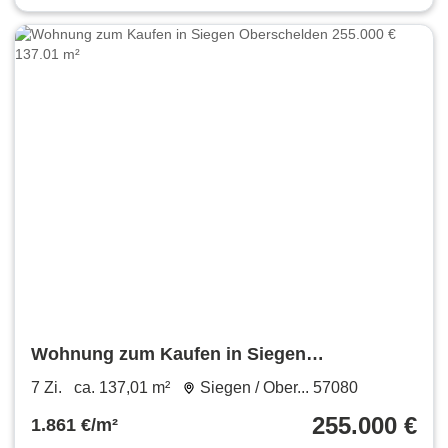
Wohnung zum Kaufen in Siegen
Oberschelden 255.000 € 137.01 m²
7 Zi.
ca. 137,01 m²
Siegen / Ober... 57080
255.000 €
1.861 €/m²