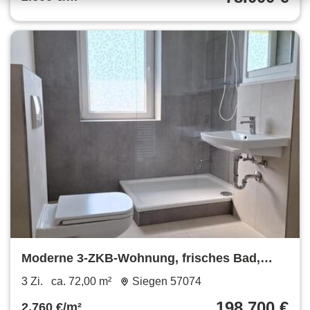
Moderne 3-ZKB-Wohnung, frisches Bad,
ruhige, zentrale Lage Siegen
3 Zi.
ca. 72,00 m²
Siegen 57074
198.700 €
2.760 €/m²