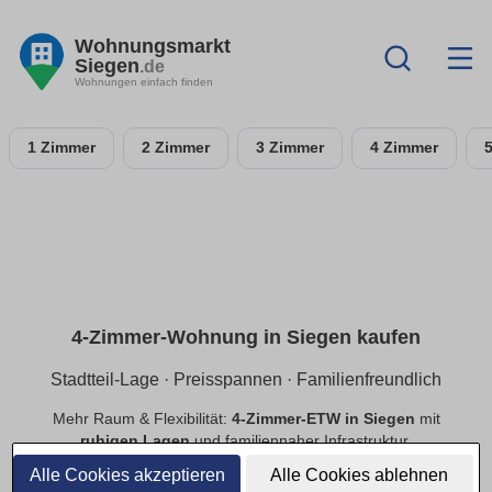
Wohnungsmarkt
Siegen
.de
Wohnungen einfach finden
1 Zimmer
2 Zimmer
3 Zimmer
4 Zimmer
4-Zimmer-Wohnung in Siegen kaufen
Stadtteil-Lage · Preisspannen · Familienfreundlich
Mehr Raum & Flexibilität:
4-Zimmer-ETW in Siegen
mit
ruhigen Lagen
und familiennaher Infrastruktur.
Preisspannen
,
provisionsfrei
,
Neubau/Bestand
im
Alle Cookies akzeptieren
Alle Cookies ablehnen
Vergleich.