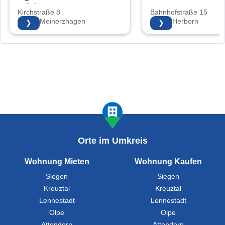
Friebe
Kirchstraße 8
Bahnhofstraße 15
58540 Meinerzhagen
35745 Herborn
❯
❯
Orte im Umkreis
Wohnung Mieten
Wohnung Kaufen
Siegen
Siegen
Kreuztal
Kreuztal
Lennestadt
Lennestadt
Olpe
Olpe
Attendorn
Attendorn