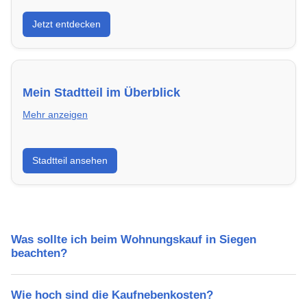
Entdecke Neubauprojekte in Siegen – modern,
Jetzt entdecken
energieeffizient und sofort bezugsfertig.
Mein Stadtteil im Überblick
Mehr anzeigen
Erfahre mehr über deinen Stadtteil in Siegen:
Stadtteil ansehen
Lebensqualität, Verkehrsanbindung, Schulen,
Freizeitmöglichkeiten und Mietpreise.
Was sollte ich beim Wohnungskauf in Siegen
beachten?
Wie hoch sind die Kaufnebenkosten?