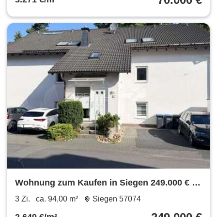
Wohnung zum Kaufen in Siegen 249.000 € 94
m²
3 Zi.
ca. 94,00 m²
Siegen 57074