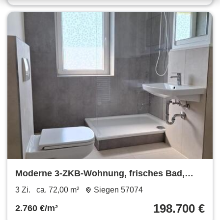
Moderne 3-ZKB-Wohnung, frisches Bad,
ruhige, zentrale Lage Siegen
3 Zi.
ca. 72,00 m²
Siegen 57074
198.700 €
2.760 €/m²