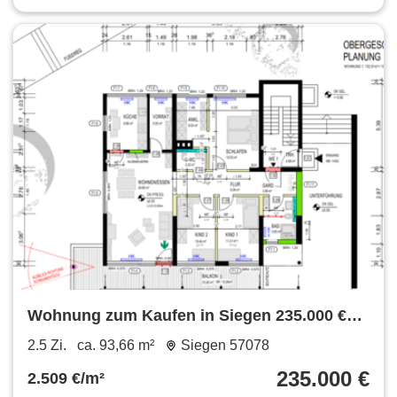
Wohnung zum Kaufen in Siegen 235.000 €
93.66 m²
2.5 Zi.
ca. 93,66 m²
Siegen 57078
235.000 €
2.509 €/m²