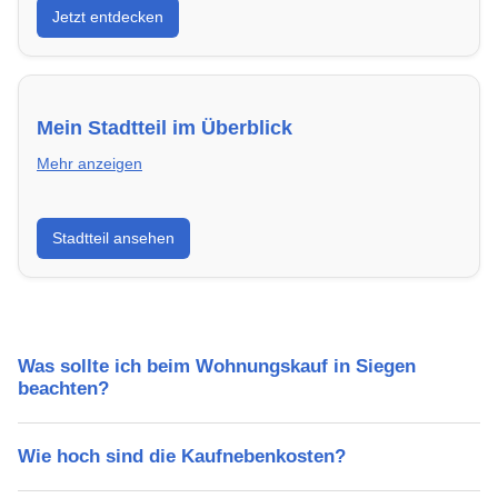
Jetzt entdecken
energieeffizient und sofort bezugsfertig.
Mein Stadtteil im Überblick
Mehr anzeigen
Erfahre mehr über deinen Stadtteil in Siegen:
Stadtteil ansehen
Lebensqualität, Verkehrsanbindung, Schulen,
Freizeitmöglichkeiten und Mietpreise.
Was sollte ich beim Wohnungskauf in Siegen
beachten?
Wie hoch sind die Kaufnebenkosten?