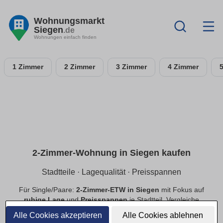
Wohnungsmarkt
Siegen
.de
Wohnungen einfach finden
1 Zimmer
2 Zimmer
3 Zimmer
4 Zimmer
2-Zimmer-Wohnung in Siegen kaufen
Stadtteile · Lagequalität · Preisspannen
Für Single/Paare:
2-Zimmer-ETW in Siegen
mit Fokus auf
ruhige Lage
und
Preisspannen
je Stadtteil. Vergleiche
Neubau
und
Bestand
, priorisiere
provisionsfrei
.
Alle Cookies akzeptieren
Alle Cookies ablehnen