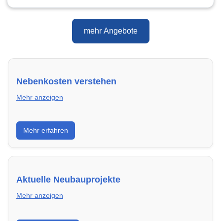
mehr Angebote
Nebenkosten verstehen
Mehr anzeigen
Erfahre, welche Nebenkosten rechtmäßig sind und
Mehr erfahren
wie du deine monatliche Belastung optimieren
kannst.
Aktuelle Neubauprojekte
Mehr anzeigen
Entdecke Neubauprojekte in Siegen – modern,