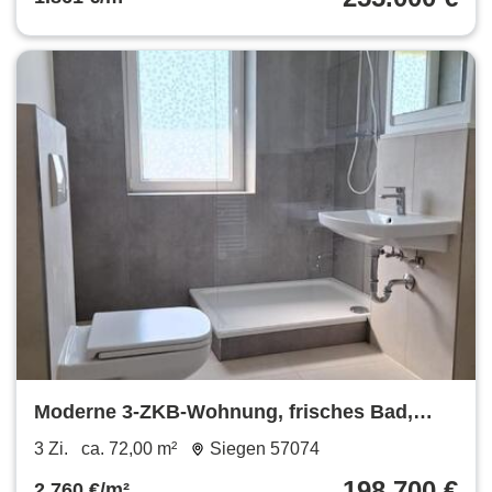
Moderne 3-ZKB-Wohnung, frisches Bad,
ruhige, zentrale Lage Siegen
3 Zi.
ca. 72,00 m²
Siegen 57074
198.700 €
2.760 €/m²