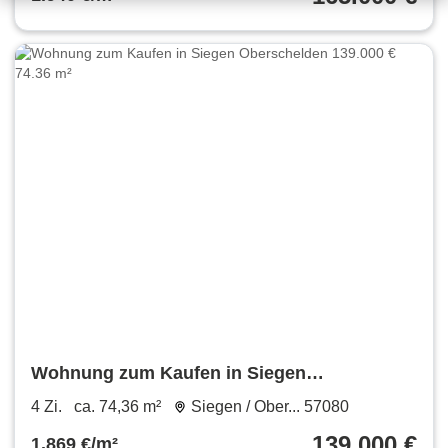
Wohnung zum Kaufen in Siegen
Oberschelden 139.000 € 74.36 m²
4 Zi.
ca. 74,36 m²
Siegen / Ober... 57080
139.000 €
1.869 €/m²