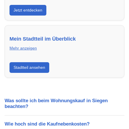
Entdecke Neubauprojekte in Siegen – modern,
Jetzt entdecken
energieeffizient und sofort bezugsfertig.
Mein Stadtteil im Überblick
Mehr anzeigen
Erfahre mehr über deinen Stadtteil in Siegen:
Stadtteil ansehen
Lebensqualität, Verkehrsanbindung, Schulen,
Freizeitmöglichkeiten und Mietpreise.
Was sollte ich beim Wohnungskauf in Siegen
beachten?
Wie hoch sind die Kaufnebenkosten?