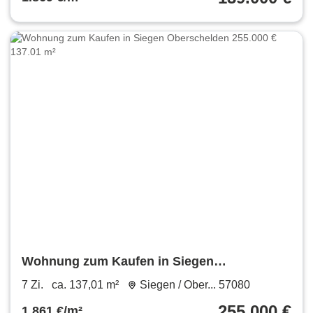
Wohnung zum Kaufen in Siegen
Oberschelden 255.000 € 137.01 m²
7 Zi.
ca. 137,01 m²
Siegen / Ober... 57080
255.000 €
1.861 €/m²