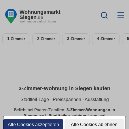
Wohnungsmarkt
Siegen
.de
Wohnungen einfach finden
1 Zimmer
2 Zimmer
3 Zimmer
4 Zimmer
3-Zimmer-Wohnung in Siegen kaufen
Stadtteil-Lage · Preisspannen · Ausstattung
Beliebt bei Paaren/Familien:
3-Zimmer-Wohnungen in
Siegen
nach
Stadtteilen
,
ruhiger Lage
und
Preisspannen
. Filtere
Balkon
,
Tiefgarage
,
Aufzug
,
Alle Cookies akzeptieren
Alle Cookies ablehnen
provisionsfrei
.