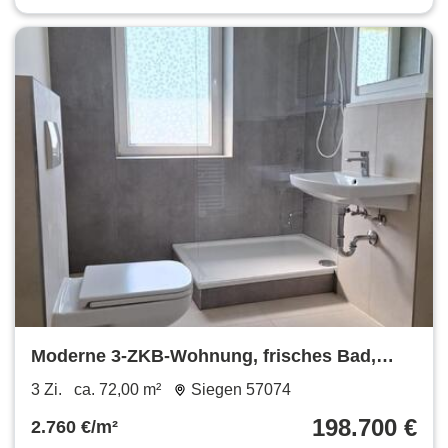
Moderne 3-ZKB-Wohnung, frisches Bad,
ruhige, zentrale Lage Siegen
3 Zi.
ca. 72,00 m²
Siegen 57074
198.700 €
2.760 €/m²