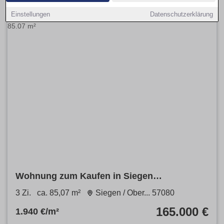
Einstellungen
Datenschutzerklärung
Wohnung zum Kaufen in Siegen
Oberschelden 165.000 € 85.07 m²
3 Zi.
ca. 85,07 m²
Siegen / Ober... 57080
165.000 €
1.940 €/m²