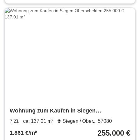
Wohnung zum Kaufen in Siegen
Oberschelden 255.000 € 137.01 m²
7 Zi.
ca. 137,01 m²
Siegen / Ober... 57080
255.000 €
1.861 €/m²