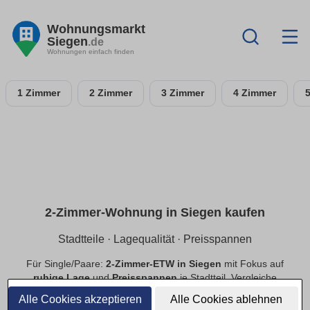
Wohnungsmarkt
Siegen
.de
Wohnungen einfach finden
1 Zimmer
2 Zimmer
3 Zimmer
4 Zimmer
2-Zimmer-Wohnung in Siegen kaufen
Stadtteile · Lagequalität · Preisspannen
Für Single/Paare:
2-Zimmer-ETW in Siegen
mit Fokus auf
ruhige Lage
und
Preisspannen
je Stadtteil. Vergleiche
Neubau
und
Bestand
, priorisiere
provisionsfrei
.
Alle Cookies akzeptieren
Alle Cookies ablehnen