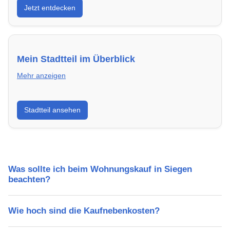
Jetzt entdecken
energieeffizient und sofort bezugsfertig.
Mein Stadtteil im Überblick
Mehr anzeigen
Erfahre mehr über deinen Stadtteil in Siegen:
Stadtteil ansehen
Lebensqualität, Verkehrsanbindung, Schulen,
Freizeitmöglichkeiten und Mietpreise.
Was sollte ich beim Wohnungskauf in Siegen
beachten?
Wie hoch sind die Kaufnebenkosten?