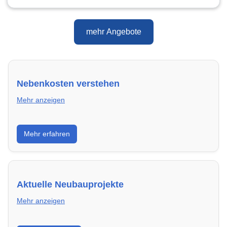
mehr Angebote
Nebenkosten verstehen
Mehr anzeigen
Erfahre, welche Nebenkosten rechtmäßig sind und
Mehr erfahren
wie du deine monatliche Belastung optimieren
kannst.
Aktuelle Neubauprojekte
Mehr anzeigen
Entdecke Neubauprojekte in Siegen – modern,