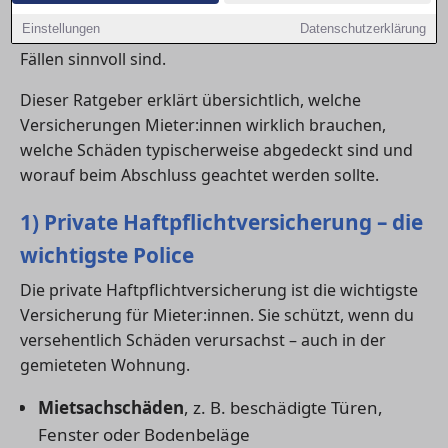
Alltag bestehen. Einige Policen gelten jedoch als
Einstellungen
Datenschutzerklärung
unverzichtbar, während andere nur in bestimmten
Fällen sinnvoll sind.
Dieser Ratgeber erklärt übersichtlich, welche
Versicherungen Mieter:innen wirklich brauchen,
welche Schäden typischerweise abgedeckt sind und
worauf beim Abschluss geachtet werden sollte.
1) Private Haftpflichtversicherung – die
wichtigste Police
Die private Haftpflichtversicherung ist die wichtigste
Versicherung für Mieter:innen. Sie schützt, wenn du
versehentlich Schäden verursachst – auch in der
gemieteten Wohnung.
Mietsachschäden
, z. B. beschädigte Türen,
Fenster oder Bodenbeläge