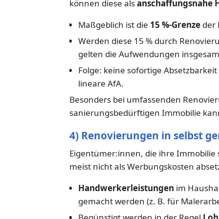
können diese als
anschaffungsnahe H
Maßgeblich ist die
15 %-Grenze
der 
Werden diese 15 % durch Renovieru
gelten die Aufwendungen insgesamt
Folge: keine sofortige Absetzbarkei
lineare AfA.
Besonders bei umfassenden Renovier
sanierungsbedürftigen Immobilie kann 
4) Renovierungen in selbst g
Eigentümer:innen, die ihre Immobili
meist nicht als Werbungskosten absetz
Handwerkerleistungen
im Haushal
gemacht werden (z. B. für Malerarbeit
Begünstigt werden in der Regel
Loh