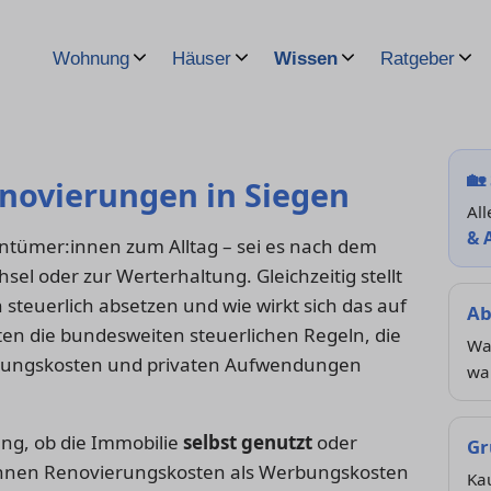
Wohnung
Häuser
Wissen
Ratgeber
🏡
novierungen in Siegen
All
& 
ntümer:innen zum Alltag – sei es nach dem
el oder zur Werterhaltung. Gleichzeitig stellt
 steuerlich absetzen und wie wirkt sich das auf
Ab
lten die bundesweiten steuerlichen Regeln, die
Wan
llungskosten und privaten Aufwendungen
wa
ung, ob die Immobilie
selbst genutzt
oder
Gr
innen Renovierungskosten als Werbungskosten
Ka