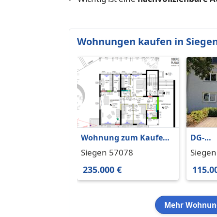
Wohnungen kaufen in Siege
Wohnung zum Kaufen
DG-
in Siegen 235.000 €
Eigen
Siegen 57078
Siegen
93.66 m²
qm
235.000 €
115.0
Mehr Wohnung