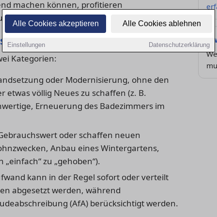
tend machen können, profitieren
er
teuerermäßigungen für Handwerkerleistungen.
Alle Cookies akzeptieren
Alle Cookies ablehnen
rstellungskosten
Zw
Einstellungen
Datenschutzerklärung
We
wei Kategorien:
mu
tandsetzung oder Modernisierung, ohne den
etwas völlig Neues zu schaffen (z. B.
ichwertige, Erneuerung des Badezimmers im
ebrauchswert oder schaffen neuen
hnzwecken, Anbau eines Wintergartens,
 „einfach“ zu „gehoben“).
fwand kann in der Regel sofort oder verteilt
ten abgesetzt werden, während
udeabschreibung (AfA) berücksichtigt werden.