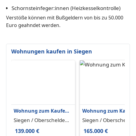
Schornsteinfeger:innen (Heizkesselkontrolle)
Verstöße können mit Bußgeldern von bis zu 50.000
Euro geahndet werden.
Wohnungen kaufen in Siegen
Wohnung zum Kaufen
Wohnung zum Kaufe
in Siegen Oberschelden
in Siegen Oberscheld
Siegen / Oberschelden
Siegen / Oberschelde
139.000 € 74.36 m²
165.000 € 85.07 m²
57080
57080
139.000 €
165.000 €