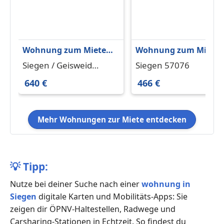
Wohnung zum Mieten
Wohnung zum Miete
in Siegen Geisweid 640
in Siegen 466 € 52.41 
Siegen / Geisweid
Siegen 57076
€ 61 m²
57078
640 €
466 €
Mehr Wohnungen zur Miete entdecken
💡
Tipp:
Nutze bei deiner Suche nach einer
wohnung in
Siegen
digitale Karten und Mobilitäts-Apps: Sie
zeigen dir ÖPNV-Haltestellen, Radwege und
Carsharing-Stationen in Echtzeit. So findest du