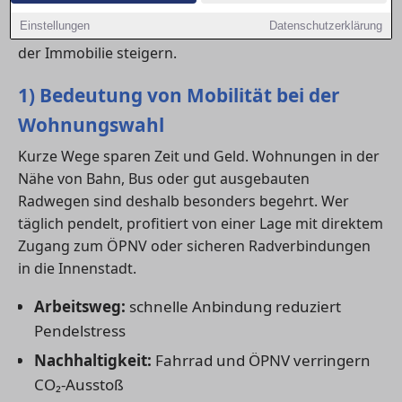
Anbindung an
Radwege
und
ÖPNV
kann den Alltag
Einstellungen
Datenschutzerklärung
entscheidend erleichtern – und langfristig den Wert
der Immobilie steigern.
1) Bedeutung von Mobilität bei der
Wohnungswahl
Kurze Wege sparen Zeit und Geld. Wohnungen in der
Nähe von Bahn, Bus oder gut ausgebauten
Radwegen sind deshalb besonders begehrt. Wer
täglich pendelt, profitiert von einer Lage mit direktem
Zugang zum ÖPNV oder sicheren Radverbindungen
in die Innenstadt.
Arbeitsweg:
schnelle Anbindung reduziert
Pendelstress
Nachhaltigkeit:
Fahrrad und ÖPNV verringern
CO₂-Ausstoß