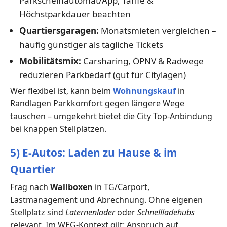
Parkscheinautomat/App, Tarife &
Höchstparkdauer beachten
Quartiersgaragen:
Monatsmieten vergleichen –
häufig günstiger als tägliche Tickets
Mobilitätsmix:
Carsharing, ÖPNV & Radwege
reduzieren Parkbedarf (gut für Citylagen)
Wer flexibel ist, kann beim
Wohnungskauf
in
Randlagen Parkkomfort gegen längere Wege
tauschen – umgekehrt bietet die City Top-Anbindung
bei knappen Stellplätzen.
5) E-Autos: Laden zu Hause & im
Quartier
Frag nach
Wallboxen
in TG/Carport,
Lastmanagement und Abrechnung. Ohne eigenen
Stellplatz sind
Laternenlader
oder
Schnellladehubs
relevant. Im WEG-Kontext gilt: Anspruch auf