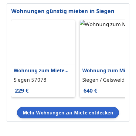
Wohnungen günstig mieten in Siegen
Wohnung zum Mieten
Wohnung zum Miete
in Siegen 229 € 74 m²
in Siegen Geisweid 64
Siegen 57078
Siegen / Geisweid
€ 61 m²
57078
229 €
640 €
Mehr Wohnungen zur Miete entdecken