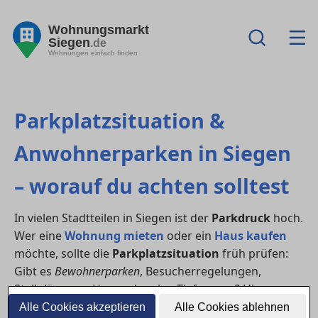
Wohnungsmarkt
Siegen
.de
Wohnungen einfach finden
Parkplatzsituation &
Anwohnerparken in Siegen
– worauf du achten solltest
In vielen Stadtteilen in Siegen ist der
Parkdruck
hoch.
Wer eine
Wohnung mieten
oder ein
Haus kaufen
möchte, sollte die
Parkplatzsituation
früh prüfen:
Gibt es
Bewohnerparken
, Besucherregelungen,
Stellplätze am Haus oder eine Tiefgarage? Hier
bekommst du den Überblick – inklusive Checkliste für
Alle Cookies akzeptieren
Alle Cookies ablehnen