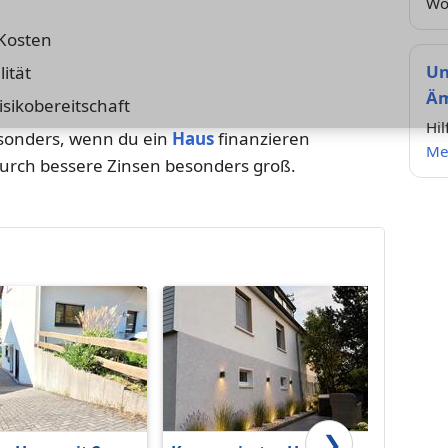
Wo
 Kosten
Un
lität
Äm
sikobereitschaft
Hi
besonders, wenn du ein
Haus
finanzieren
Me
 durch bessere Zinsen besonders groß.
❯