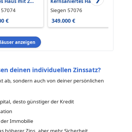
s Haus mit 2
Kernsaniertes Haus mit
Einfa
nheiten in
Solaranlage & neuem
Einli
 57074
Siegen 57076
Siege
Siegen-Bürbach
Heizsystem
00 €
349.000 €
495.0
Häuser anzeigen
en deinen individuellen Zinssatz?
kt ab, sondern auch von deiner persönlichen
ital, desto günstiger der Kredit
ation
der Immobilie
s höherer Zins, aber mehr Sicherheit