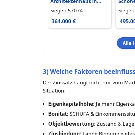
Architektenhaus in
Schöne
Toplage –Von Privat,
Wohnei
Siegen 57074
Siegen
großzügig, viel
57074 
364.000 €
495.0
Potenzial
Alle 
3) Welche Faktoren beeinfluss
Der Zinssatz hängt nicht nur vom Mar
Situation:
Eigenkapitalhöhe:
Je mehr Eigenkap
Bonität:
SCHUFA & Einkommenssitu
Objektbewertung:
Zustand & Lage 
Zinsbindung:
Lange Bindung = etwa