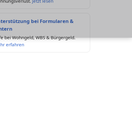
hnungsverlust.
Jetzt lesen
terstützung bei Formularen &
tern
lfe bei Wohngeld, WBS & Bürgergeld.
hr erfahren