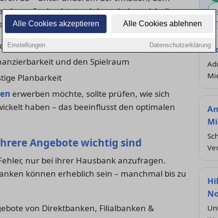
hen Lage. In den letzten Jahren haben sich die
r:innen vor neue Herausforderungen stellt.
Alle Cookies akzeptieren
Alle Cookies ablehnen
che Raten und Gesamtkosten
Einstellungen
Datenschutzerklärung
Wo
nanzierbarkeit und den Spielraum
Adr
Mi
tige Planbarkeit
gen
erwerben möchte, sollte prüfen, wie sich
ickelt haben – das beeinflusst den optimalen
An
Mi
Sch
hrere Angebote wichtig sind
Ve
ehler, nur bei ihrer Hausbank anzufragen.
Banken können erheblich sein – manchmal bis zu
Hi
No
bote von Direktbanken, Filialbanken &
Un