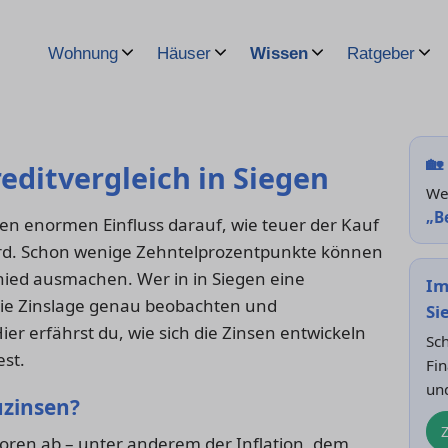
Wohnung
Häuser
Wissen
Ratgeber
🏡
editvergleich in Siegen
Wei
„B
en enormen Einfluss darauf, wie teuer der Kauf
rd. Schon wenige Zehntelprozentpunkte können
chied ausmachen. Wer in in Siegen eine
Im
 die Zinslage genau beobachten und
Si
er erfährst du, wie sich die Zinsen entwickeln
Sch
est.
Fin
un
uzinsen?
oren ab – unter anderem der Inflation, dem