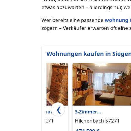
etwas abzuwarten – allerdings nur, wen
Wer bereits eine passende
wohnung i
zögern – Verkäufer erwarten oft eine 
Wohnungen kaufen in Siege
❮
Eigentumswohnung
3-Zimmer
Eigentumswohnung
Hilchenbach 57271
Hilchenbach 57271
Mit Garage