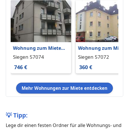
Wohnung zum Mieten
Wohnung zum Miete
in Siegen 746 € 94.41 m²
in Siegen 360 € 40 m²
Siegen 57074
Siegen 57072
746 €
360 €
Mehr Wohnungen zur Miete entdecken
💡
Tipp:
Lege dir einen festen Ordner für alle Wohnungs- und