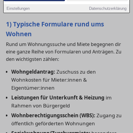
Anträgen und im Kontakt mit Ämtern unterstützen –
Einstellungen
Datenschutzerklärung
damit dein Antrag nicht an Formalitäten scheitert.
1) Typische Formulare rund ums
Wohnen
Rund um Wohnungssuche und Miete begegnen dir
eine ganze Reihe von Formularen und Anträgen. Zu
den wichtigsten zählen:
Wohngeldantrag:
Zuschuss zu den
Wohnkosten für Mieter:innen &
Eigentümer:innen
Leistungen für Unterkunft & Heizung
im
Rahmen von Bürgergeld
Wohnberechtigungsschein (WBS):
Zugang zu
öffentlich geförderten Wohnungen