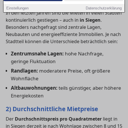
1) Aktuelle Mietpreistrends
Einstellungen
Datenschutzerklärung
In den letzten Jahren sind die Mieten in vielen Städten
kontinuierlich gestiegen – auch in
in Siegen
.
Besonders nachgefragt sind zentrale Lagen,
Neubauten und energieeffiziente Immobilien. Je nach
Stadtteil können die Unterschiede beträchtlich sein:
Zentrumsnahe Lagen:
hohe Nachfrage,
geringe Fluktuation
Randlagen:
moderatere Preise, oft größere
Wohnfläche
Altbauwohnungen:
teils günstiger, aber höhere
Energiekosten
2) Durchschnittliche Mietpreise
Der
Durchschnittspreis pro Quadratmeter
liegt in
in Siegen derzeit je nach Wohnlage zwischen 8 und 15