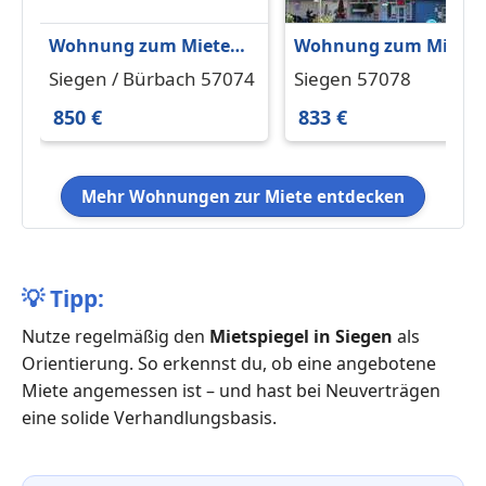
Wohnung zum Mieten
Wohnung zum Miete
in Siegen Bürbach 850 €
in Siegen 833 € 98 m²
Siegen / Bürbach 57074
Siegen 57078
66 m²
850 €
833 €
Mehr Wohnungen zur Miete entdecken
💡
Tipp:
Nutze regelmäßig den
Mietspiegel in Siegen
als
Orientierung. So erkennst du, ob eine angebotene
Miete angemessen ist – und hast bei Neuverträgen
eine solide Verhandlungsbasis.