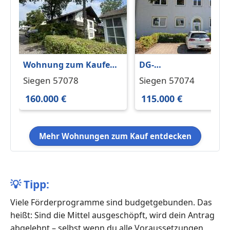
Wohnung zum Kaufen
DG-
in Siegen 160.000 €
Eigentumswohnung 6
Siegen 57078
Siegen 57074
66.07 m²
qm
160.000 €
115.000 €
Mehr Wohnungen zum Kauf entdecken
💡
Tipp:
Viele Förderprogramme sind budgetgebunden. Das
heißt: Sind die Mittel ausgeschöpft, wird dein Antrag
abgelehnt – selbst wenn du alle Voraussetzungen