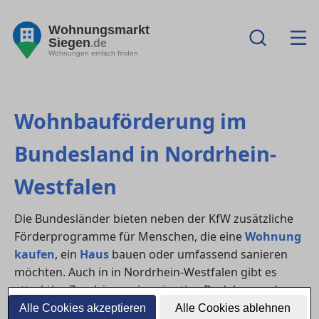
Wohnungsmarkt
Siegen
.de
Wohnungen einfach finden
Wohnbauförderung im
Bundesland in Nordrhein-
Westfalen
Die Bundesländer bieten neben der KfW zusätzliche
Förderprogramme für Menschen, die eine
Wohnung
kaufen
, ein
Haus
bauen oder umfassend sanieren
möchten. Auch in in Nordrhein-Westfalen gibt es
attraktive Zuschüsse, zinsgünstige Darlehen und
Unterstützungen für Familien, Erstkäufer:innen oder
Alle Cookies akzeptieren
Alle Cookies ablehnen