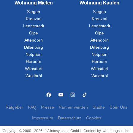
Wohnung Mieten
Wohnung Kaufen
Siegen
Siegen
Kreuztal
Kreuztal
Lennestadt
Lennestadt
Olpe
Olpe
Attendorn
Attendorn
Dillenburg
Dillenburg
Netphen
Netphen
Herborn
Herborn
Wilnsdorf
Wilnsdorf
Waldbröl
Waldbröl
Ratgeber
FAQ
Presse
Partner werden
Städte
Über Uns
Impressum
Datenschutz
Cookies
Copyright © 2000 - 2026 | 1A Infosysteme GmbH | Content by: wohnungssuche-