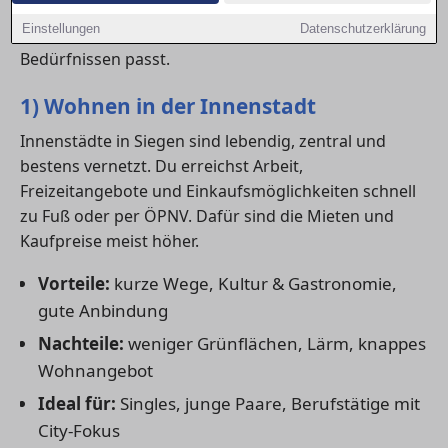
Wohnung mieten
oder ein
Haus kaufen
möchte,
Einstellungen
Datenschutzerklärung
sollte genau abwägen, was zu den eigenen
Bedürfnissen passt.
1) Wohnen in der Innenstadt
Innenstädte in Siegen sind lebendig, zentral und
bestens vernetzt. Du erreichst Arbeit,
Freizeitangebote und Einkaufsmöglichkeiten schnell
zu Fuß oder per ÖPNV. Dafür sind die Mieten und
Kaufpreise meist höher.
Vorteile:
kurze Wege, Kultur & Gastronomie,
gute Anbindung
Nachteile:
weniger Grünflächen, Lärm, knappes
Wohnangebot
Ideal für:
Singles, junge Paare, Berufstätige mit
City-Fokus