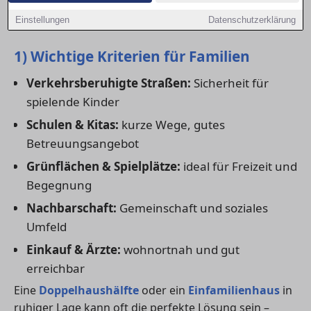
bewegen können und du alles Wichtige in der Nähe
Einstellungen
Datenschutzerklärung
hast.
1) Wichtige Kriterien für Familien
Verkehrsberuhigte Straßen:
Sicherheit für
spielende Kinder
Schulen & Kitas:
kurze Wege, gutes
Betreuungsangebot
Grünflächen & Spielplätze:
ideal für Freizeit und
Begegnung
Nachbarschaft:
Gemeinschaft und soziales
Umfeld
Einkauf & Ärzte:
wohnortnah und gut
erreichbar
Eine
Doppelhaushälfte
oder ein
Einfamilienhaus
in
ruhiger Lage kann oft die perfekte Lösung sein –