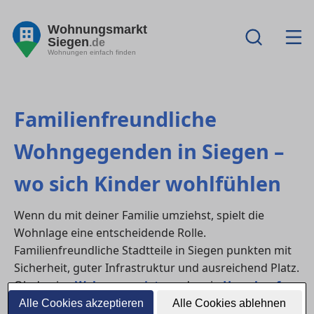
Wohnungsmarkt
Siegen
.de
Wohnungen einfach finden
Familienfreundliche
Wohngegenden in Siegen –
wo sich Kinder wohlfühlen
Wenn du mit deiner Familie umziehst, spielt die
Wohnlage eine entscheidende Rolle.
Familienfreundliche Stadtteile in Siegen punkten mit
Sicherheit, guter Infrastruktur und ausreichend Platz.
Ob du eine
Wohnung mieten
oder ein
Haus kaufen
möchtest – entscheidend ist, dass sich Kinder hier frei
Alle Cookies akzeptieren
Alle Cookies ablehnen