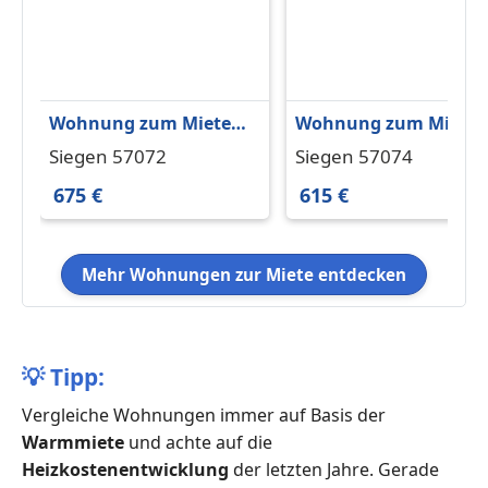
Wohnung zum Mieten
Wohnung zum Miete
in Siegen 675 € 67 m²
in Siegen 615 € 68 m²
Siegen 57072
Siegen 57074
675 €
615 €
Mehr Wohnungen zur Miete entdecken
💡
Tipp:
Vergleiche Wohnungen immer auf Basis der
Warmmiete
und achte auf die
Heizkostenentwicklung
der letzten Jahre. Gerade