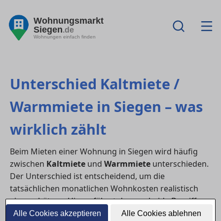
Wohnungsmarkt
Siegen
.de
Wohnungen einfach finden
Unterschied Kaltmiete /
Warmmiete in Siegen – was
wirklich zählt
Beim Mieten einer Wohnung in Siegen wird häufig
zwischen
Kaltmiete
und
Warmmiete
unterschieden.
Der Unterschied ist entscheidend, um die
tatsächlichen monatlichen Wohnkosten realistisch
einzuschätzen. Hier erfährst du, was beide Begriffe
genau bedeuten, welche Nebenkosten dazugehören
Alle Cookies akzeptieren
Alle Cookies ablehnen