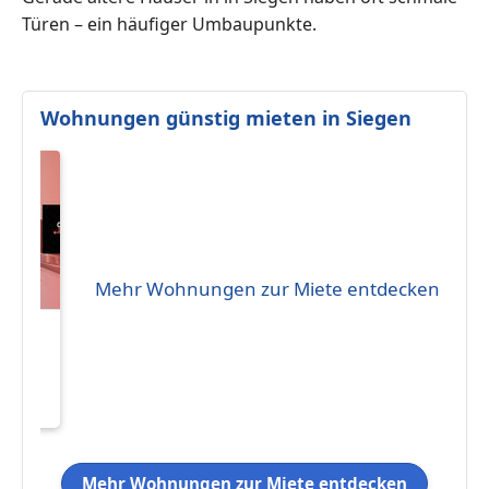
Türen – ein häufiger Umbaupunkte.
Wohnungen günstig mieten in Siegen
Mehr Wohnungen zur Miete entdecken
Y**
:
 Bad
im
 (nur
Mehr Wohnungen zur Miete entdecken