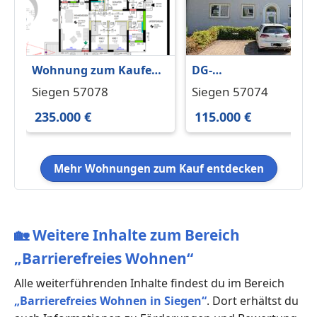
Wohnung zum Kaufen
DG-
in Siegen 235.000 €
Eigentumswohnung 6
Siegen 57078
Siegen 57074
93.66 m²
qm
235.000 €
115.000 €
Mehr Wohnungen zum Kauf entdecken
🏡
Weitere Inhalte zum Bereich
„Barrierefreies Wohnen“
Alle weiterführenden Inhalte findest du im Bereich
„Barrierefreies Wohnen in Siegen“
. Dort erhältst du