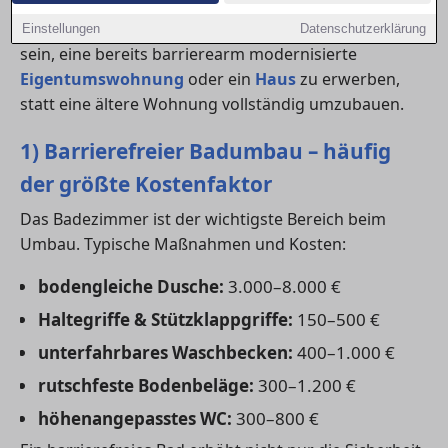
Je nach Zustand der Immobilie kann es auch sinnvoll
Einstellungen
Datenschutzerklärung
sein, eine bereits barrierearm modernisierte
Eigentumswohnung
oder ein
Haus
zu erwerben,
statt eine ältere Wohnung vollständig umzubauen.
1) Barrierefreier Badumbau – häufig
der größte Kostenfaktor
Das Badezimmer ist der wichtigste Bereich beim
Umbau. Typische Maßnahmen und Kosten:
bodengleiche Dusche:
3.000–8.000 €
Haltegriffe & Stützklappgriffe:
150–500 €
unterfahrbares Waschbecken:
400–1.000 €
rutschfeste Bodenbeläge:
300–1.200 €
höhenangepasstes WC:
300–800 €