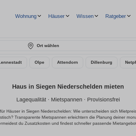
Wohnung
Häuser
Wissen
Ratgeber
Ort wählen
Lennestadt
Olpe
Attendorn
Dillenburg
Netp
Haus in Siegen Niederschelden mieten
Lagequalität · Mietspannen · Provisionsfrei
 für Häuser in Siegen Niederschelden: Wie unterscheiden sich Mietpreise
istisch? Transparente Mietspannen erleichtern die Planung deiner monat
rmeidest du Zusatzkosten und findest schneller passende Mietangebo