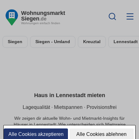
Wohnungsmarkt
Siegen
.de
Wohnungen einfach finden
Siegen
Siegen - Umland
Kreuztal
Lennestadt
Haus in Lennestadt mieten
Lagequalität · Mietspannen · Provisionsfrei
Wir zeigen dir aktuelle Wohn- und Mietmarkt-Insights für
Häuser in Lennestadt: Wie unterscheiden sich Mietpreise
innerhalb der Lage, welche Infrastruktur beeinflusst die
Alle Cookies akzeptieren
Alle Cookies ablehnen
Nachfrage und welche Preisbereiche sind realistisch?