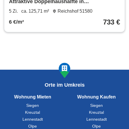
Attraktive Doppelhaushälfte in
Brüchermühle
5 Zi.
ca. 125,71 m²
Reichshof 51580
733 €
6 €/m²
Orte im Umkreis
Wohnung Mieten
Wohnung Kaufen
Siegen
Siegen
Kreuztal
Kreuztal
Lennestadt
Lennestadt
Olpe
Olpe