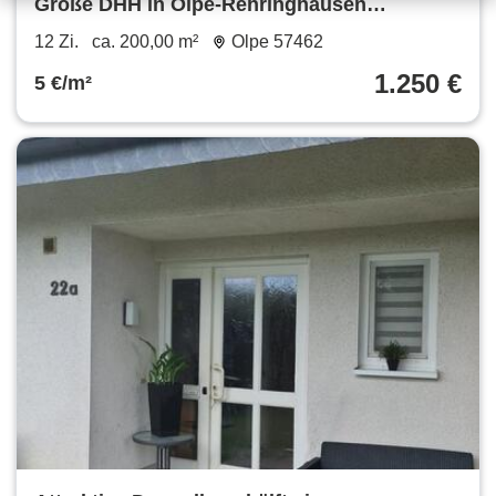
Große DHH in Olpe-Rehringhausen
MietkaufEigenleistung möglich
12 Zi.
ca. 200,00 m²
Olpe 57462
1.250 €
5 €/m²